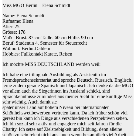
Miss MGO Berlin – Elena Schmidt
Name: Elena Schmidt
Rufname: Elena
Alter: 25
Grösse: 178
Maße: Brust: 87 cm Taille: 60 cm Hüfte: 90 cm
Beruf: Studentin 4. Semester für Steuerrecht
Wohnort: Berlin-Dahlem
Hobbies: Fullkontakt Karate, Reisen
Ich möchte MISS DEUTSCHLAND werden weil:
Ich habe eine trilinguale Ausbildung als Assistentin im
Fremdsprachensekretariat und spreche Deutsch, Russisch, Englisch,
lerne zudem gerade Spanisch und Japanisch. Ich denke da die MGO
vor allem auch die Siegerinnen ins Ausland schickt, sind
Sprachkenntnisse zumindest aus meiner Sicht für eine künftige Miss
sehr wichtig. Auch damit sie
später unser Land auf hohem Niveau bei internationalen
Schönheitswettbewerben vertreten kann. Da ich früher schön viel
gereist bin kann ich Dinge aus verschiedenen Perspektiven sehen.
Ich bin sozial sehr aktiv und engagiere mich seit Jahren für die
Charity. Ich setze auf Zielstrebigkeit und Bildung, denn alleine
schön zu sein reicht nicht aus, auch wenn bekanntlich viel Arbeit