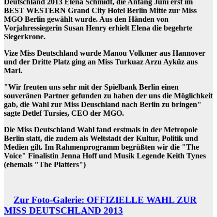
Deutschland 2013 Elena Schmidt, die Anfang Juni erst im
BEST WESTERN Grand City Hotel Berlin Mitte zur Miss
MGO Berlin gewählt wurde. Aus den Händen von
Vorjahressiegerin Susan Henry erhielt Elena die begehrte
Siegerkrone.
Vize Miss Deutschland wurde Manou Volkmer aus Hannover
und der Dritte Platz ging an Miss Turkuaz Arzu Ayküz aus
Marl.
"Wir freuten uns sehr mit der Spielbank Berlin einen
souveränen Partner gefunden zu haben der uns die Möglichkeit
gab, die Wahl zur Miss Deuschland nach Berlin zu bringen"
sagte Detlef Tursies, CEO der MGO.
Die Miss Deutschland Wahl fand erstmals in der Metropole
Berlin statt, die zudem als Weltstadt der Kultur, Politik und
Medien gilt. Im Rahmenprogramm begrüßten wir die "The
Voice" Finalistin Jenna Hoff und Musik Legende Keith Tynes
(ehemals "The Platters")
Zur Foto-Galerie: OFFIZIELLE WAHL ZUR
MISS DEUTSCHLAND 2013