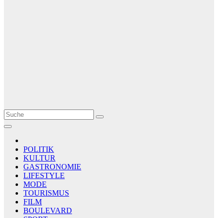
Le Matin
AGENCE DE PRESSE
POLITIK
KULTUR
GASTRONOMIE
LIFESTYLE
MODE
TOURISMUS
FILM
BOULEVARD