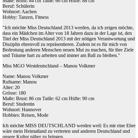
Maße: Brust: 84 cm Taille: 60 cm Hüfte: 88 cm
Beruf: Schülerin
Wohnort: Aachen
Hobby: Tanzen, Fitness
"Ich möchte Miss Deutschland 2013 werden, da ich zeigen möchte,
dass ein Mädchen im Alter von 18 Jahren dazu in der Lage ist, den
Titel der Miss Deutschland 2013 mit der nötigen Verantwortung und
Disziplin ehrenvoll zu repräsentieren. Zudem ist es für mich von
Bedeutung anderen Menschen neuen Mut zu machen, für ihre Ziele
und Träume hart zu arbeiten und immer am Ball zu bleiben."
Miss MGO Westdeutschland – Manou Volkmer
Name: Manou Volkmer
Rufname: Manou
Alter: 20
Grösse: 180
Maße: Brust: 86 cm Taille: 62 cm Hüfte: 90 cm
Beruf: Studentin
Wohnort: Hannover
Hobbies: Reisen, Mode
Ich möchte MISS DEUTSCHLAND werden weil: Es mir eine Ehre
wäre mein Heimatland zu vertreten und anderen Deutschland und
unsere Kultur näher zu bringen.