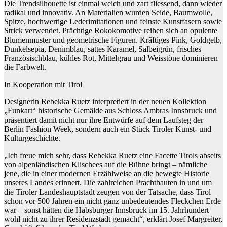
Die Trendsilhouette ist einmal weich und zart fliessend, dann wieder
radikal und innovativ. An Materialien wurden Seide, Baumwolle,
Spitze, hochwertige Lederimitationen und feinste Kunstfasern sowie
Strick verwendet. Prächtige Rokokomotive reihen sich an opulente
Blumenmuster und geometrische Figuren. Kräftiges Pink, Goldgelb,
Dunkelsepia, Denimblau, sattes Karamel, Salbeigrün, frisches
Französischblau, kühles Rot, Mittelgrau und Weisstöne dominieren
die Farbwelt.
In Kooperation mit Tirol
Designerin Rebekka Ruetz interpretiert in der neuen Kollektion
„Funkart“ historische Gemälde aus Schloss Ambras Innsbruck und
präsentiert damit nicht nur ihre Entwürfe auf dem Laufsteg der
Berlin Fashion Week, sondern auch ein Stück Tiroler Kunst- und
Kulturgeschichte.
„Ich freue mich sehr, dass Rebekka Ruetz eine Facette Tirols abseits
von alpenländischen Klischees auf die Bühne bringt – nämliche
jene, die in einer modernen Erzählweise an die bewegte Historie
unseres Landes erinnert. Die zahlreichen Prachtbauten in und um
die Tiroler Landeshauptstadt zeugen von der Tatsache, dass Tirol
schon vor 500 Jahren ein nicht ganz unbedeutendes Fleckchen Erde
war – sonst hätten die Habsburger Innsbruck im 15. Jahrhundert
wohl nicht zu ihrer Residenzstadt gemacht“, erklärt Josef Margreiter,