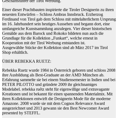
Geschäftsführer der Tirol Werbung.
Einer dieser Prachtbauten inspirierte die Tiroler Designerin zu ihren
neuesten Entwürfen – Schloss Ambras Innsbruck. Erzherzog
Ferdinand von Tirol gab dem Schloss mit mittelalterlichem Ursprung
im 16. Jahrhundert sein heutiges Aussehen und begann dort, eine
umfangreiche Kunstsammlung anzulegen. Vier dieser historischen
Gemälde aus dem Barock und Rokoko bildeten nun auch die
Grundlage für die Kollektion „Funkart“, welche erneut in
Kooperation mit der Tirol Werbung entstanden ist.
Ausgewählte Stücke der Kollektion sind ab März 2017 im Tirol
Shop erhältlich.
ÜBER REBEKKA RUETZ:
Rebekka Ruetz wurde 1984 in Österreich geboren und schloss 2008
ihre Ausbildung als Best-Graduate an der AMD München ab.
Erfahrung sammelte sie bei einem Studiensemester in Indien und bei
PETER PILOTTO und gründete 2009 ihr gleichnamiges
Modelabel. rebekka ruétz steht für eigenwillige und extravagante
Kreationen und ist bekannt für einen spannenden Materialmix. Mit
ihren Kollektionen entwirft die Designerin Mode für die moderne
Amazone. 2008 wurde sie mit dem Cognos Relevance Award
ausgezeichnet und 2013 gewann sie den Best Newcomer Award
presented by STEFFL.