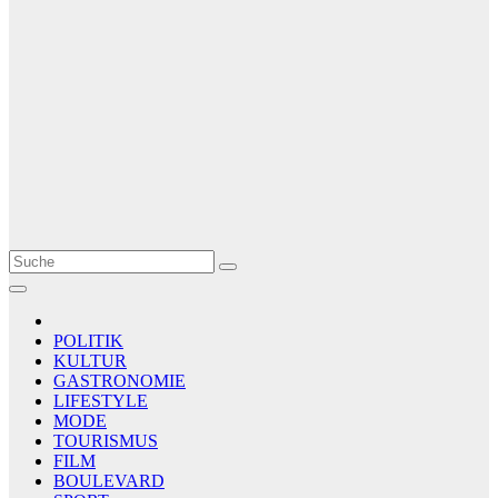
Le Matin
AGENCE DE PRESSE
POLITIK
KULTUR
GASTRONOMIE
LIFESTYLE
MODE
TOURISMUS
FILM
BOULEVARD