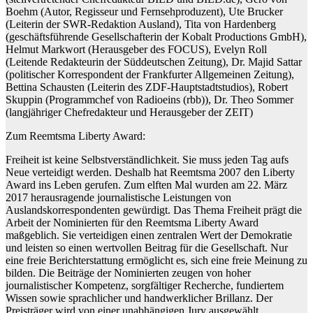
Boehm (Autor, Regisseur und Fernsehproduzent), Ute Brucker
(Leiterin der SWR-Redaktion Ausland), Tita von Hardenberg
(geschäftsführende Gesellschafterin der Kobalt Productions GmbH),
Helmut Markwort (Herausgeber des FOCUS), Evelyn Roll
(Leitende Redakteurin der Süddeutschen Zeitung), Dr. Majid Sattar
(politischer Korrespondent der Frankfurter Allgemeinen Zeitung),
Bettina Schausten (Leiterin des ZDF-Hauptstadtstudios), Robert
Skuppin (Programmchef von Radioeins (rbb)), Dr. Theo Sommer
(langjähriger Chefredakteur und Herausgeber der ZEIT)
Zum Reemtsma Liberty Award:
Freiheit ist keine Selbstverständlichkeit. Sie muss jeden Tag aufs
Neue verteidigt werden. Deshalb hat Reemtsma 2007 den Liberty
Award ins Leben gerufen. Zum elften Mal wurden am 22. März
2017 herausragende journalistische Leistungen von
Auslandskorrespondenten gewürdigt. Das Thema Freiheit prägt die
Arbeit der Nominierten für den Reemtsma Liberty Award
maßgeblich. Sie verteidigen einen zentralen Wert der Demokratie
und leisten so einen wertvollen Beitrag für die Gesellschaft. Nur
eine freie Berichterstattung ermöglicht es, sich eine freie Meinung zu
bilden. Die Beiträge der Nominierten zeugen von hoher
journalistischer Kompetenz, sorgfältiger Recherche, fundiertem
Wissen sowie sprachlicher und handwerklicher Brillanz. Der
Preisträger wird von einer unabhängigen Jury ausgewählt.