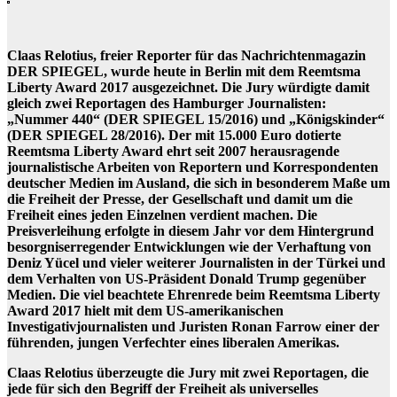
Claas Relotius, freier Reporter für das Nachrichtenmagazin
DER SPIEGEL, wurde heute in Berlin mit dem Reemtsma
Liberty Award 2017 ausgezeichnet. Die Jury würdigte damit
gleich zwei Reportagen des Hamburger Journalisten:
„Nummer 440“ (DER SPIEGEL 15/2016) und „Königskinder“
(DER SPIEGEL 28/2016). Der mit 15.000 Euro dotierte
Reemtsma Liberty Award ehrt seit 2007 herausragende
journalistische Arbeiten von Reportern und Korrespondenten
deutscher Medien im Ausland, die sich in besonderem Maße um
die Freiheit der Presse, der Gesellschaft und damit um die
Freiheit eines jeden Einzelnen verdient machen. Die
Preisverleihung erfolgte in diesem Jahr vor dem Hintergrund
besorgniserregender Entwicklungen wie der Verhaftung von
Deniz Yücel und vieler weiterer Journalisten in der Türkei und
dem Verhalten von US-Präsident Donald Trump gegenüber
Medien. Die viel beachtete Ehrenrede beim Reemtsma Liberty
Award 2017 hielt mit dem US-amerikanischen
Investigativjournalisten und Juristen Ronan Farrow einer der
führenden, jungen Verfechter eines liberalen Amerikas.
Claas Relotius überzeugte die Jury mit zwei Reportagen, die
jede für sich den Begriff der Freiheit als universelles