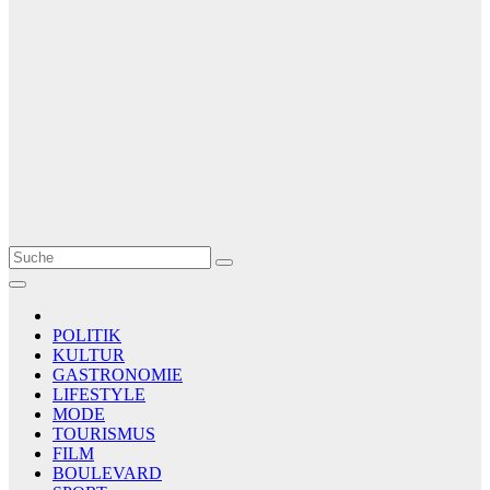
Le Matin
AGENCE DE PRESSE
POLITIK
KULTUR
GASTRONOMIE
LIFESTYLE
MODE
TOURISMUS
FILM
BOULEVARD