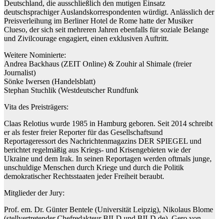
Deutschland, die ausschließlich den mutigen Einsatz
deutschsprachiger Auslandskorrespondenten würdigt. Anlässlich der
Preisverleihung im Berliner Hotel de Rome hatte der Musiker
Clueso, der sich seit mehreren Jahren ebenfalls für soziale Belange
und Zivilcourage engagiert, einen exklusiven Auftritt.
Weitere Nominierte:
Andrea Backhaus (ZEIT Online) & Zouhir al Shimale (freier
Journalist)
Sönke Iwersen (Handelsblatt)
Stephan Stuchlik (Westdeutscher Rundfunk
Vita des Preisträgers:
Claas Relotius wurde 1985 in Hamburg geboren. Seit 2014 schreibt
er als fester freier Reporter für das Gesellschaftsund
Reportageressort des Nachrichtenmagazins DER SPIEGEL und
berichtet regelmäßig aus Kriegs- und Krisengebieten wie der
Ukraine und dem Irak. In seinen Reportagen werden oftmals junge,
unschuldige Menschen durch Kriege und durch die Politik
demokratischer Rechtsstaaten jeder Freiheit beraubt.
Mitglieder der Jury:
Prof. em. Dr. Günter Bentele (Universität Leipzig), Nikolaus Blome
(stellvertretender Chefredakteur BILD und BILD.de), Gero von