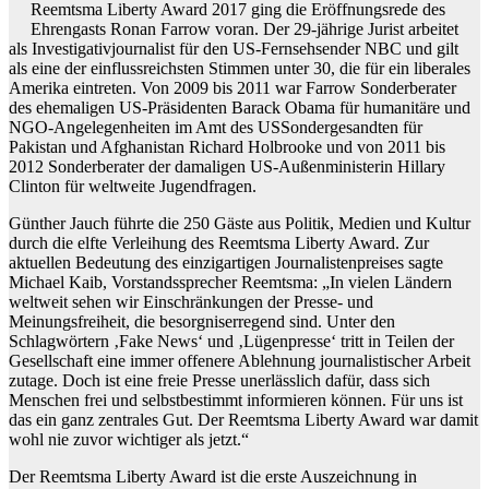
Reemtsma Liberty Award 2017 ging die Eröffnungsrede des
Ehrengasts Ronan Farrow voran. Der 29-jährige Jurist arbeitet
als Investigativjournalist für den US-Fernsehsender NBC und gilt
als eine der einflussreichsten Stimmen unter 30, die für ein liberales
Amerika eintreten. Von 2009 bis 2011 war Farrow Sonderberater
des ehemaligen US-Präsidenten Barack Obama für humanitäre und
NGO-Angelegenheiten im Amt des USSondergesandten für
Pakistan und Afghanistan Richard Holbrooke und von 2011 bis
2012 Sonderberater der damaligen US-Außenministerin Hillary
Clinton für weltweite Jugendfragen.
Günther Jauch führte die 250 Gäste aus Politik, Medien und Kultur
durch die elfte Verleihung des Reemtsma Liberty Award. Zur
aktuellen Bedeutung des einzigartigen Journalistenpreises sagte
Michael Kaib, Vorstandssprecher Reemtsma: „In vielen Ländern
weltweit sehen wir Einschränkungen der Presse- und
Meinungsfreiheit, die besorgniserregend sind. Unter den
Schlagwörtern ‚Fake News‘ und ‚Lügenpresse‘ tritt in Teilen der
Gesellschaft eine immer offenere Ablehnung journalistischer Arbeit
zutage. Doch ist eine freie Presse unerlässlich dafür, dass sich
Menschen frei und selbstbestimmt informieren können. Für uns ist
das ein ganz zentrales Gut. Der Reemtsma Liberty Award war damit
wohl nie zuvor wichtiger als jetzt.“
Der Reemtsma Liberty Award ist die erste Auszeichnung in