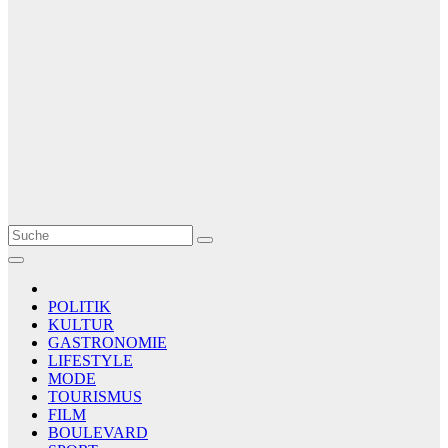
Le Matin
AGENCE DE PRESSE
POLITIK
KULTUR
GASTRONOMIE
LIFESTYLE
MODE
TOURISMUS
FILM
BOULEVARD