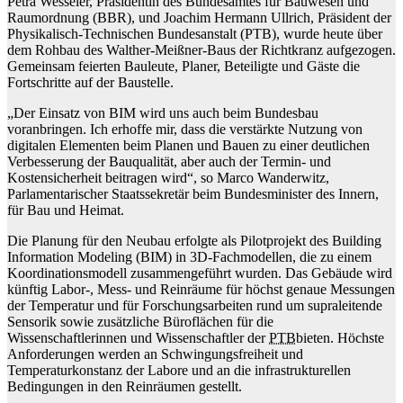
Petra Wesseler, Präsidentin des Bundesamtes für Bauwesen und
Raumordnung (BBR), und Joachim Hermann Ullrich, Präsident der
Physikalisch-Technischen Bundesanstalt (PTB), wurde heute über
dem Rohbau des Walther-Meißner-Baus der Richtkranz aufgezogen.
Gemeinsam feierten Bauleute, Planer, Beteiligte und Gäste die
Fortschritte auf der Baustelle.
„Der Einsatz von BIM wird uns auch beim Bundesbau
voranbringen. Ich erhoffe mir, dass die verstärkte Nutzung von
digitalen Elementen beim Planen und Bauen zu einer deutlichen
Verbesserung der Bauqualität, aber auch der Termin- und
Kostensicherheit beitragen wird“, so Marco Wanderwitz,
Parlamentarischer Staatssekretär beim Bundesminister des Innern,
für Bau und Heimat.
Die Planung für den Neubau erfolgte als Pilotprojekt des Building
Information Modeling (BIM) in 3D-Fachmodellen, die zu einem
Koordinationsmodell zusammengeführt wurden. Das Gebäude wird
künftig Labor-, Mess- und Reinräume für höchst genaue Messungen
der Temperatur und für Forschungsarbeiten rund um supraleitende
Sensorik sowie zusätzliche Büroflächen für die
Wissenschaftlerinnen und Wissenschaftler der
PTB
bieten. Höchste
Anforderungen werden an Schwingungsfreiheit und
Temperaturkonstanz der Labore und an die infrastrukturellen
Bedingungen in den Reinräumen gestellt.