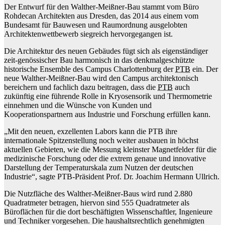
Der Entwurf für den Walther-Meißner-Bau stammt vom Büro
Rohdecan Architekten aus Dresden, das 2014 aus einem vom
Bundesamt für Bauwesen und Raumordnung ausgelobten
Architektenwettbewerb siegreich hervorgegangen ist.
Die Architektur des neuen Gebäudes fügt sich als eigenständiger
zeit-genössischer Bau harmonisch in das denkmalgeschützte
historische Ensemble des Campus Charlottenburg der
PTB
ein. Der
neue Walther-Meißner-Bau wird den Campus architektonisch
bereichern und fachlich dazu beitragen, dass die
PTB
auch
zukünftig eine führende Rolle in Kryosensorik und Thermometrie
einnehmen und die Wünsche von Kunden und
Kooperationspartnern aus Industrie und Forschung erfüllen kann.
„Mit den neuen, exzellenten Labors kann die PTB ihre
internationale ‎‎Spitzenstellung noch weiter ausbauen in höchst
aktuellen Gebieten, wie die Messung kleinster Magnetfelder für die
medizinische Forschung oder die extrem genaue und innovative
Darstellung der Temperaturskala zum Nutzen der deutschen
Industrie“, sagte PTB-Präsident Prof. Dr. Joachim Hermann Ullrich.
Die Nutzfläche des Walther-Meißner-Baus wird rund 2.880
Quadratmeter betragen, hiervon sind 555 Quadratmeter als
Büroflächen für die dort beschäftigten Wissenschaftler, Ingenieure
und Techniker vorgesehen. Die haushaltsrechtlich genehmigten