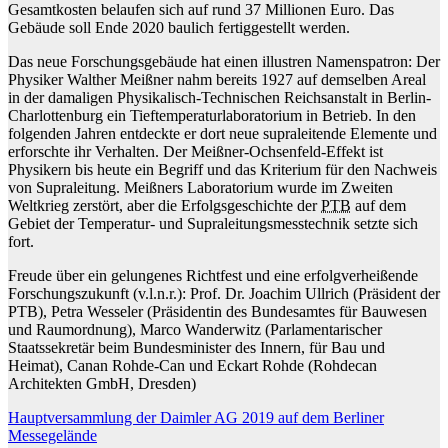
Gesamtkosten belaufen sich auf rund 37 Millionen Euro. Das
Gebäude soll Ende 2020 baulich fertiggestellt werden.
Das neue Forschungsgebäude hat einen illustren Namenspatron: Der
Physiker Walther Meißner nahm bereits 1927 auf demselben Areal
in der damaligen Physikalisch-Technischen Reichsanstalt in Berlin-
Charlottenburg ein Tieftemperaturlaboratorium in Betrieb. In den
folgenden Jahren entdeckte er dort neue supraleitende Elemente und
erforschte ihr Verhalten. Der Meißner-Ochsenfeld-Effekt ist
Physikern bis heute ein Begriff und das Kriterium für den Nachweis
von Supraleitung. Meißners Laboratorium wurde im Zweiten
Weltkrieg zerstört, aber die Erfolgsgeschichte der
PTB
auf dem
Gebiet der Temperatur- und Supraleitungsmesstechnik setzte sich
fort.
Freude über ein gelungenes Richtfest und eine erfolgverheißende
Forschungszukunft (v.l.n.r.): Prof. Dr. Joachim Ullrich (Präsident der
PTB), Petra Wesseler (Präsidentin des Bundesamtes für Bauwesen
und Raumordnung), Marco Wanderwitz (Parlamentarischer
Staatssekretär beim Bundesminister des Innern, für Bau und
Heimat), Canan Rohde-Can und Eckart Rohde (Rohdecan
Architekten GmbH, Dresden)
Beitragsnavigation
Hauptversammlung der Daimler AG 2019 auf dem Berliner
Messegelände