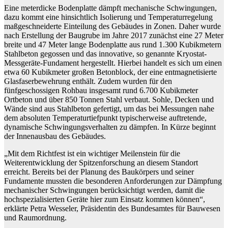
Eine meterdicke Bodenplatte dämpft mechanische Schwingungen,
dazu kommt eine hinsichtlich Isolierung und Temperaturregelung
maßgeschneiderte Einteilung des Gebäudes in Zonen. Daher wurde
nach Erstellung der Baugrube im Jahre 2017 zunächst eine 27 Meter
breite und 47 Meter lange Bodenplatte aus rund 1.300 Kubikmetern
Stahlbeton gegossen und das innovative, so genannte Kryostat-
Messgeräte-Fundament hergestellt. Hierbei handelt es sich um einen
etwa 60 Kubikmeter großen Betonblock, der eine entmagnetisierte
Glasfaserbewehrung enthält. Zudem wurden für den
fünfgeschossigen Rohbau insgesamt rund 6.700 Kubikmeter
Ortbeton und über 850 Tonnen Stahl verbaut. Sohle, Decken und
Wände sind aus Stahlbeton gefertigt, um das bei Messungen nahe
dem absoluten Temperaturtiefpunkt typischerweise auftretende,
dynamische Schwingungsverhalten zu dämpfen. In Kürze beginnt
der Innenausbau des Gebäudes.
„Mit dem Richtfest ist ein wichtiger Meilenstein für die
Weiterentwicklung der Spitzenforschung an diesem Standort
erreicht. Bereits bei der Planung des Baukörpers und seiner
Fundamente mussten die besonderen Anforderungen zur Dämpfung
mechanischer Schwingungen berücksichtigt werden, damit die
hochspezialisierten Geräte hier zum Einsatz kommen können“,
erklärte Petra Wesseler, Präsidentin des Bundesamtes für Bauwesen
und Raumordnung.