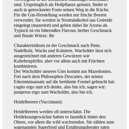
sind. Ursprünglich als Heilpflanze genutzt, findet er
auch in getrockneter Form seinen Weg in die Küche.
Für die Gin-Herstellung werden nur frische Beeren
verwendet. Sie werden in Neutralalkohol aus Getreide
eingelegt (mazeriert) und geben dabei ihr Aroma ab.
Typisch ist ein bittersüßes Flavour, herber Geschmack
und florale Würze. Ihr
Charakteristikum ist der Geschmack nach Pinie,
Nadelholz, Wachs und Kräutern. Wacholder lässt sich
ausgezeichnet mit anderen Gewürzen wie
Kubebenpfeffer, aber vor allem auch mit Früchten
kombinieren.
Der Wacholder unseres Gins kommt aus Mazedonien.
Frei nach dem Philosophen Descartes, der seinen
Erkenntnisansatz auf die berühmte Formel gebracht hat:
cogito ergo sum ich denke, also bin ich, sagen wir:
juniperus ergo sum Wacholder, also bin ich.
Heidelbeeren (Vaccinium):
Heidelbeeren werden oft unterschätzt. Die
Heidekrautgewächse haben es faustdick hinter den
Ohren, vor allem die wild wachsenden. Sie zählen zum
sogenannten Superfood und Ernährungsberater raten