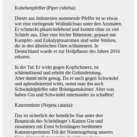
Kubebenpfeffer (Piper cubeba):
Dieser aus Indonesien stammende Pfeffer ist so etwas
wie eine eierlegende Wollmilchsau unter den Aromaten.
Er schmeckt pikant-belebend und kommt ohne zu viel
Schärfe aus. Eher eine leichte Bitternote, gepaart mit
Kampfer- und Eukalyptusaromen sind seine Stärken,
die in den ätherischen Ölen schlummern. In
Deutschland wurde er zur Heilpflanze des Jahres 2016
erkoren.
In der Tat: Er wirkt gegen Kopfschmerz, ist
schleimlösend und erhöht die Gehirnleistung.
Aber damit nicht genug. Da er auch gegen Schwindel
und aphrodisierend wirkt, nennt man ihn auch
Schwindelpfeffer oder Bräutigamskörner. Aber was
haben Gin und Schwindel miteinander zu schaffen!
Katzenminze (Nepeta cataria):
Das ist sicherlich der heimliche Star unter den
Botanicals des Schrödinger´s Katzen Gin und
zusammen mit Ernst Schrödingers berühmten
Katzenexperiment Teil der Namensgebung unseres