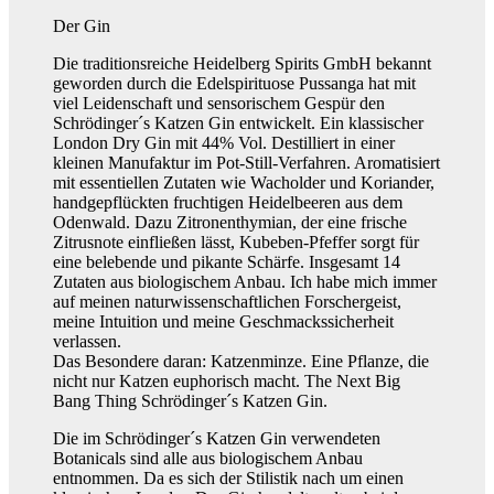
Der Gin
Die traditionsreiche Heidelberg Spirits GmbH bekannt
geworden durch die Edelspirituose Pussanga hat mit
viel Leidenschaft und sensorischem Gespür den
Schrödinger´s Katzen Gin entwickelt. Ein klassischer
London Dry Gin mit 44% Vol. Destilliert in einer
kleinen Manufaktur im Pot-Still-Verfahren. Aromatisiert
mit essentiellen Zutaten wie Wacholder und Koriander,
handgepflückten fruchtigen Heidelbeeren aus dem
Odenwald. Dazu Zitronenthymian, der eine frische
Zitrusnote einfließen lässt, Kubeben-Pfeffer sorgt für
eine belebende und pikante Schärfe. Insgesamt 14
Zutaten aus biologischem Anbau. Ich habe mich immer
auf meinen naturwissenschaftlichen Forschergeist,
meine Intuition und meine Geschmackssicherheit
verlassen.
Das Besondere daran: Katzenminze. Eine Pflanze, die
nicht nur Katzen euphorisch macht. The Next Big
Bang Thing Schrödinger´s Katzen Gin.
Die im Schrödinger´s Katzen Gin verwendeten
Botanicals sind alle aus biologischem Anbau
entnommen. Da es sich der Stilistik nach um einen