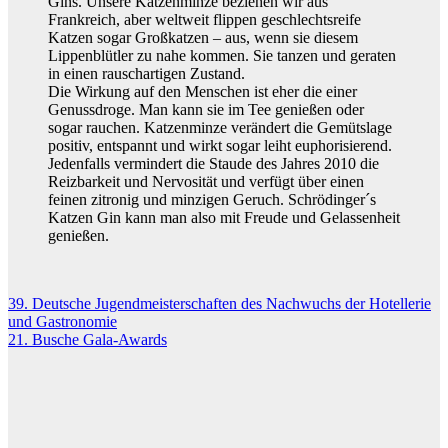
Gins. Unsere Katzenminze beziehen wir aus
Frankreich, aber weltweit flippen geschlechtsreife
Katzen sogar Großkatzen – aus, wenn sie diesem
Lippenblütler zu nahe kommen. Sie tanzen und geraten
in einen rauschartigen Zustand.
Die Wirkung auf den Menschen ist eher die einer
Genussdroge. Man kann sie im Tee genießen oder
sogar rauchen. Katzenminze verändert die Gemütslage
positiv, entspannt und wirkt sogar leiht euphorisierend.
Jedenfalls vermindert die Staude des Jahres 2010 die
Reizbarkeit und Nervosität und verfügt über einen
feinen zitronig und minzigen Geruch. Schrödinger´s
Katzen Gin kann man also mit Freude und Gelassenheit
genießen.
Beitragsnavigation
39. Deutsche Jugendmeisterschaften des Nachwuchs der Hotellerie
und Gastronomie
21. Busche Gala-Awards