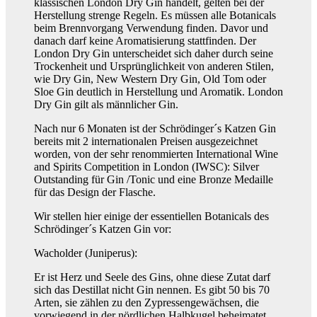
klassischen London Dry Gin handelt, gelten bei der
Herstellung strenge Regeln. Es müssen alle Botanicals
beim Brennvorgang Verwendung finden. Davor und
danach darf keine Aromatisierung stattfinden. Der
London Dry Gin unterscheidet sich daher durch seine
Trockenheit und Ursprünglichkeit von anderen Stilen,
wie Dry Gin, New Western Dry Gin, Old Tom oder
Sloe Gin deutlich in Herstellung und Aromatik. London
Dry Gin gilt als männlicher Gin.
Nach nur 6 Monaten ist der Schrödinger´s Katzen Gin
bereits mit 2 internationalen Preisen ausgezeichnet
worden, von der sehr renommierten International Wine
and Spirits Competition in London (IWSC): Silver
Outstanding für Gin /Tonic und eine Bronze Medaille
für das Design der Flasche.
Wir stellen hier einige der essentiellen Botanicals des
Schrödinger´s Katzen Gin vor:
Wacholder (Juniperus):
Er ist Herz und Seele des Gins, ohne diese Zutat darf
sich das Destillat nicht Gin nennen. Es gibt 50 bis 70
Arten, sie zählen zu den Zypressengewächsen, die
vorwiegend in der nördlichen Halbkugel beheimatet