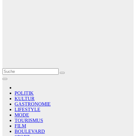
Le Matin
AGENCE DE PRESSE
POLITIK
KULTUR
GASTRONOMIE
LIFESTYLE
MODE
TOURISMUS
FILM
BOULEVARD