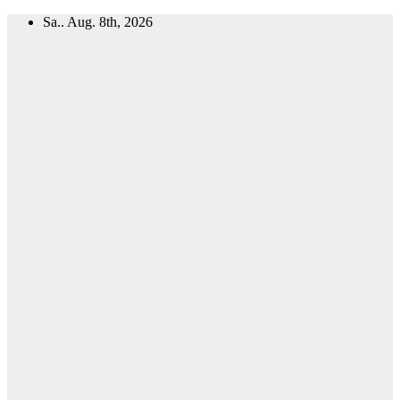
Zum
Sa.. Aug. 8th, 2026
Inhalt
springen