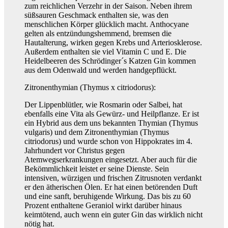
zum reichlichen Verzehr in der Saison. Neben ihrem
süßsauren Geschmack enthalten sie, was den
menschlichen Körper glücklich macht. Anthocyane
gelten als entzündungshemmend, bremsen die
Hautalterung, wirken gegen Krebs und Arteriosklerose.
Außerdem enthalten sie viel Vitamin C und E. Die
Heidelbeeren des Schrödinger´s Katzen Gin kommen
aus dem Odenwald und werden handgepflückt.
Zitronenthymian (Thymus x citriodorus):
Der Lippenblütler, wie Rosmarin oder Salbei, hat
ebenfalls eine Vita als Gewürz- und Heilpflanze. Er ist
ein Hybrid aus dem uns bekannten Thymian (Thymus
vulgaris) und dem Zitronenthymian (Thymus
citriodorus) und wurde schon von Hippokrates im 4.
Jahrhundert vor Christus gegen
Atemwegserkrankungen eingesetzt. Aber auch für die
Bekömmlichkeit leistet er seine Dienste. Sein
intensiven, würzigen und frischen Zitrusnoten verdankt
er den ätherischen Ölen. Er hat einen betörenden Duft
und eine sanft, beruhigende Wirkung. Das bis zu 60
Prozent enthaltene Geraniol wirkt darüber hinaus
keimtötend, auch wenn ein guter Gin das wirklich nicht
nötig hat.