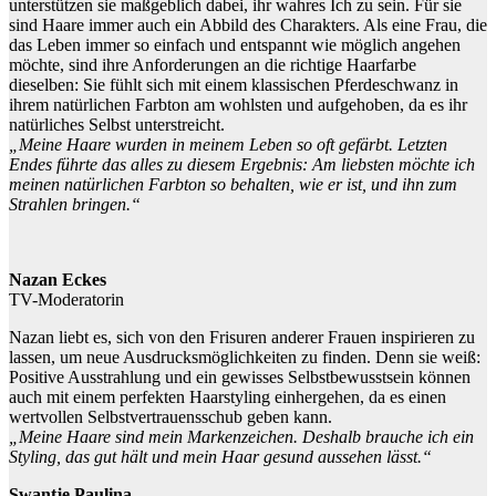
unterstützen sie maßgeblich dabei, ihr wahres Ich zu sein. Für sie
sind Haare immer auch ein Abbild des Charakters. Als eine Frau, die
das Leben immer so einfach und entspannt wie möglich angehen
möchte, sind ihre Anforderungen an die richtige Haarfarbe
dieselben: Sie fühlt sich mit einem klassischen Pferdeschwanz in
ihrem natürlichen Farbton am wohlsten und aufgehoben, da es ihr
natürliches Selbst unterstreicht.
„Meine Haare wurden in meinem Leben so oft gefärbt. Letzten
Endes führte das alles zu diesem Ergebnis: Am liebsten möchte ich
meinen natürlichen Farbton so behalten, wie er ist, und ihn zum
Strahlen bringen.“
Nazan Eckes
TV-Moderatorin
Nazan liebt es, sich von den Frisuren anderer Frauen inspirieren zu
lassen, um neue Ausdrucksmöglichkeiten zu finden. Denn sie weiß:
Positive Ausstrahlung und ein gewisses Selbstbewusstsein können
auch mit einem perfekten Haarstyling einhergehen, da es einen
wertvollen Selbstvertrauensschub geben kann.
„Meine Haare sind mein Markenzeichen. Deshalb brauche ich ein
Styling, das gut hält und mein Haar gesund aussehen lässt.“
Swantje Paulina