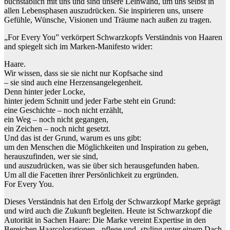
buchstäblich mit uns und sind unsere Leinwand, um uns selbst in
allen Lebensphasen auszudrücken. Sie inspirieren uns, unsere
Gefühle, Wünsche, Visionen und Träume nach außen zu tragen.
„For Every You” verkörpert Schwarzkopfs Verständnis von Haaren
and spiegelt sich im Marken-Manifesto wider:
Haare.
Wir wissen, dass sie sie nicht nur Kopfsache sind
– sie sind auch eine Herzensangelegenheit.
Denn hinter jeder Locke,
hinter jedem Schnitt und jeder Farbe steht ein Grund:
eine Geschichte – noch nicht erzählt,
ein Weg – noch nicht gegangen,
ein Zeichen – noch nicht gesetzt.
Und das ist der Grund, warum es uns gibt:
um den Menschen die Möglichkeiten und Inspiration zu geben,
herauszufinden, wer sie sind,
und auszudrücken, was sie über sich herausgefunden haben.
Um all die Facetten ihrer Persönlichkeit zu ergründen.
For Every You.
Dieses Verständnis hat den Erfolg der Schwarzkopf Marke geprägt
und wird auch die Zukunft begleiten. Heute ist Schwarzkopf die
Autorität in Sachen Haare: Die Marke vereint Expertise in den
Bereichen Haarcolorationen, -pflege und -styling unter einem Dach.