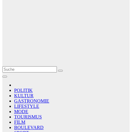
Le Matin
AGENCE DE PRESSE
POLITIK
KULTUR
GASTRONOMIE
LIFESTYLE
MODE
TOURISMUS
FILM
BOULEVARD