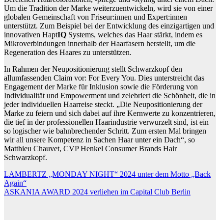
Um die Tradition der Marke weiterzuentwickeln, wird sie von einer
globalen Gemeinschaft von Friseur:innen und Expert:innen
unterstützt. Zum Beispiel bei der Entwicklung des einzigartigen und
innovativen Hapt
IQ
Systems, welches das Haar stärkt, indem es
Mikroverbindungen innerhalb der Haarfasern herstellt, um die
Regeneration des Haares zu unterstützen.
In Rahmen der Neupositionierung stellt Schwarzkopf den
allumfassenden Claim vor: For Every You. Dies unterstreicht das
Engagement der Marke für Inklusion sowie die Förderung von
Individualität und Empowerment und zelebriert die Schönheit, die in
jeder individuellen Haarreise steckt. „Die Neupositionierung der
Marke zu feiern und sich dabei auf ihre Kernwerte zu konzentrieren,
die tief in der professionellen Haarindustrie verwurzelt sind, ist ein
so logischer wie bahnbrechender Schritt. Zum ersten Mal bringen
wir all unsere Kompetenz in Sachen Haar unter ein Dach“, so
Matthieu Chauvet, CVP Henkel Consumer Brands Hair
Schwarzkopf.
Beitragsnavigation
LAMBERTZ „MONDAY NIGHT“ 2024 unter dem Motto „Back
Again“
ASKANIA AWARD 2024 verliehen im Capital Club Berlin