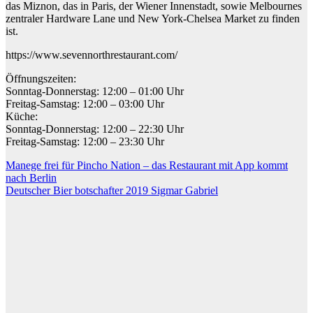
das Miznon, das in Paris, der Wiener Innenstadt, sowie Melbournes
zentraler Hardware Lane und New York-Chelsea Market zu finden
ist.
https://www.sevennorthrestaurant.com/
Öffnungszeiten:
Sonntag-Donnerstag: 12:00 – 01:00 Uhr
Freitag-Samstag: 12:00 – 03:00 Uhr
Küche:
Sonntag-Donnerstag: 12:00 – 22:30 Uhr
Freitag-Samstag: 12:00 – 23:30 Uhr
Beitragsnavigation
Manege frei für Pincho Nation – das Restaurant mit App kommt
nach Berlin
Deutscher Bier botschafter 2019 Sigmar Gabriel