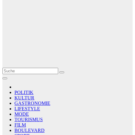
Le Matin
AGENCE DE PRESSE
POLITIK
KULTUR
GASTRONOMIE
LIFESTYLE
MODE
TOURISMUS
FILM
BOULEVARD