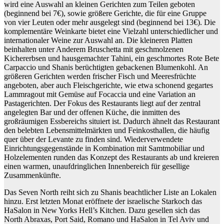
wird eine Auswahl an kleinen Gerichten zum Teilen geboten
(beginnend bei 7€), sowie größere Gerichte, die für eine Gruppe
von vier Leuten oder mehr ausgelegt sind (beginnend bei 13€). Die
komplementäre Weinkarte bietet eine Vielzahl unterschiedlicher und
internationaler Weine zur Auswahl an. Die kleineren Platten
beinhalten unter Anderem Bruschetta mit geschmolzenen
Kichererbsen und hausgemachter Tahini, ein geschmortes Rote Bete
Carpaccio und Shanis berüchtigten gebackenen Blumenkohl. An
größeren Gerichten werden frischer Fisch und Meeresfrüchte
angeboten, aber auch Fleischgerichte, wie etwa schonend gegartes
Lammragout mit Gemüse auf Focaccia und eine Variation an
Pastagerichten. Der Fokus des Restaurants liegt auf der zentral
angelegten Bar und der offenen Küche, die inmitten des
großräumigen Essbereichs situiert ist. Dadurch ähnelt das Restaurant
den belebten Lebensmittelmärkten und Feinkosthallen, die häufig
quer über der Levante zu finden sind. Wiederverwendete
Einrichtungsgegenstände in Kombination mit Samtmobiliar und
Holzelementen runden das Konzept des Restaurants ab und kreieren
einen warmen, unaufdringlichen Innenbereich für gesellige
Zusammenkünfte.
Das Seven North reiht sich zu Shanis beachtlicher Liste an Lokalen
hinzu. Erst letzten Monat eröffnete der israelische Starkoch das
HaSalon in New Yorks Hell’s Kitchen. Dazu gesellen sich das
North Abraxas, Port Said, Romano und HaSalon in Tel Aviv und