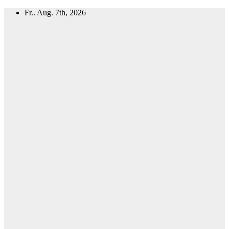
Zum
Fr.. Aug. 7th, 2026
Inhalt
springen