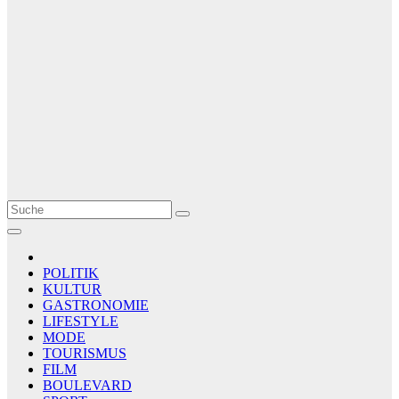
Le Matin
AGENCE DE PRESSE
POLITIK
KULTUR
GASTRONOMIE
LIFESTYLE
MODE
TOURISMUS
FILM
BOULEVARD