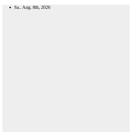
Zum
Sa.. Aug. 8th, 2026
Inhalt
springen