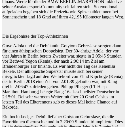
hinaus. Werte für die der BMW BERLIN-MARATHON inklusive
seiner Ausdauersport-Community seit Jahren steht. So emotional
aufgeladen begaben sich die Freizeit- wie Spitzenathlet:innen bei
Sonnenschein und 18 Grad auf ihren 42,195 Kilometer langen Weg.
Die Ergebnisse der Top-Athlet:innen
Guye Adola und die Debütantin Gotytom Gebreslase sorgten dann
für einen äthiopischen Doppelsieg. Der 30-jährige Adola, der vor
vier Jahren in Berlin bereits Zweiter war, siegte in 2:05:45 Stunden
vor Bethwel Yegon (Kenia), der nach 2:06:14 im Ziel am
Brandenburger Tor finishte. Es war nicht der Tag des Kenenisa
Bekele. Der äthiopische Superstar musste sich bei seiner
missglückten Jagd auf den Weltrekord von Eliud Kipchoge (Kenia),
der in Berlin 2018 eine Zeit von 2:01:39 gelaufen war, mit Rang
drei in 2:06:47 zufrieden geben. Philipp Pflieger (LT Haspa
Marathon Hamburg) belegte Rang 16 als schnellster Deutscher in
2:15:01. Bei sehr warmem Wetter mit über 20 Grad Celsius im
letzten Teil des Eliterennens gab es dieses Mal keine Chance auf
Rekorde.
Ein hochklassiges Debüt lief aber Gotytom Gebreslase, die die
Favoritinnen überraschte und in 2:20:09 Stunden triumphierte. Dies
ist die drittschnellste Zeit weltweit in diesem Jahr. Als Zweite lief