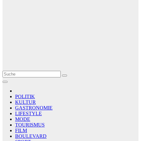
Le Matin
AGENCE DE PRESSE
POLITIK
KULTUR
GASTRONOMIE
LIFESTYLE
MODE
TOURISMUS
FILM
BOULEVARD