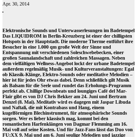
Apr. 30, 2014
Elektronische Sounds und Unterwasserlesungen im Badetempel
Das LIQUIDROM in Berlin-Kreuzberg ist einer der chilligsten
Hotspots in der Hauptstadt. Die moderne Therme entführt ihre
Besucher in eine 1.000 qm große Welt der Sinne und
Entspannung mit verschiedenen Soleschwebebecken, einer
großen Saunalandschaft und zahlreichen Massagen. Neben
dem vielfältigen Wellness-Angebot lockt der urbane Badetempel
außerdem regelmäßig Musik- und Kulturveranstaltungen: Egal
ob Klassik-Klänge, Elektro-Sounds oder meditative Melodien –
hier ist für jedes Ohr etwas dabei. Denn schließlich gilt Musik
als Balsam für die Seele und rundet das Erholungs-Programm
perfekt ab. Chillige Downbeats und loungiges Café del Mar-
Flair gibt es von DJ Chris Bekker am 24. Juni und Bertram
Denzel (8. Mai). Meditativ wird es dagegen mit Jaspar Libuda
und Naftali, die mit Kontrabass und Hang, einem
kugelförmigen Blechinstrument, für atmosphärische Sounds
sorgen. Wer es lieber klassisch mag, kommt bei den
romantischen Harfenklängen von Dagmar Flemming am 16.
Mai voll auf seine Kosten. Und für Jazz-Fans lässt das Duo von
FU:XX 9. Mai und am 6. Juni soulige Melodien und jazzige