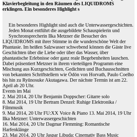
Klavierbegleitung in den Räumen des LIQUIDROMS
erklingen. Ein besonderes Highlight s
Ein besonderes Highlight sind auch die Unterwassergeschichten.
Jeden Monat entführt die ausgebildete Schauspielerin und
Synchronsprecherin Ilka Metzner die Besucher des
LIQUIDROMS mit ihrer Stimme in die wunderschöne Welt der
Phantasie. Im heißen Salzwasser schwebend können die Gäste live
Geschichten über die Liebe oder über das Wasser, über
phantastische Erlebnisse oder ganz reale Begebenheiten lauschen.
Dabei präsentiert Metzner in ihrem vierteiligen Programm eine
Mischung aus Kurzgeschichten, Gedichten und Buchausschnitten
von bekannten Schriftstellern wie Ödön von Horvath, Paulo Coelho
bis hin zu Ryūnosuke Akutagawa. Der nächste Termin ist am 22.
April ab 20 Uhr.
Events im Mai
2. Mai 2014, 20 Uhr Benjamin Doppscher: Gitarre solo
8. Mai 2014, 19 Uhr Bertram Denzel: Ruhige Elektronika /
Filmmusik
9. Mai 2014, 20 Uhr FU:XX Voice & Piano 13. Mai 2014, 19 Uhr
Ilka Metzner: Unterwassergeschichten
16. Mai 2014, 20 Uhr Dagmar Flemming: Romantische
Harfenklänge
23. Mai 2014, 20 Uhr Jaspar Libuda: Cinemativ Bass Music