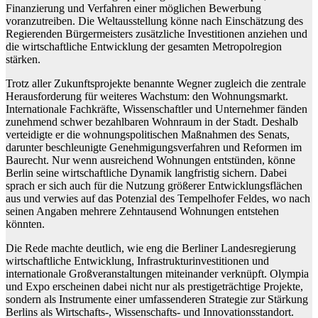
Finanzierung und Verfahren einer möglichen Bewerbung
voranzutreiben. Die Weltausstellung könne nach Einschätzung des
Regierenden Bürgermeisters zusätzliche Investitionen anziehen und
die wirtschaftliche Entwicklung der gesamten Metropolregion
stärken.
Trotz aller Zukunftsprojekte benannte Wegner zugleich die zentrale
Herausforderung für weiteres Wachstum: den Wohnungsmarkt.
Internationale Fachkräfte, Wissenschaftler und Unternehmer fänden
zunehmend schwer bezahlbaren Wohnraum in der Stadt. Deshalb
verteidigte er die wohnungspolitischen Maßnahmen des Senats,
darunter beschleunigte Genehmigungsverfahren und Reformen im
Baurecht. Nur wenn ausreichend Wohnungen entstünden, könne
Berlin seine wirtschaftliche Dynamik langfristig sichern. Dabei
sprach er sich auch für die Nutzung größerer Entwicklungsflächen
aus und verwies auf das Potenzial des Tempelhofer Feldes, wo nach
seinen Angaben mehrere Zehntausend Wohnungen entstehen
könnten.
Die Rede machte deutlich, wie eng die Berliner Landesregierung
wirtschaftliche Entwicklung, Infrastrukturinvestitionen und
internationale Großveranstaltungen miteinander verknüpft. Olympia
und Expo erscheinen dabei nicht nur als prestigeträchtige Projekte,
sondern als Instrumente einer umfassenderen Strategie zur Stärkung
Berlins als Wirtschafts-, Wissenschafts- und Innovationsstandort.