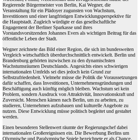
Regierende Bürgermeister von Berlin, Kai Wegner, die
Veranstaltung für ein Plädoyer zugunsten von Wachstum,
Investitionen und einer langfristigen Entwicklungsperspektive für
die Hauptstadt. Zugleich würdigte er das gesellschaftliche
Engagement der Berliner Sparkasse und ihres
Vorstandsvorsitzenden Johannes Evers als wichtigen Beitrag für das
öffentliche Leben der Stadt.
Wegner zeichnete das Bild einer Region, die sich im bundesweiten
Vergleich wirtschaftlich überdurchschnittlich entwickelt. Berlin und
Brandenburg gehörten inzwischen zu den dynamischsten
Wachstumsräumen Deutschlands. Angesichts eines schwierigen
internationalen Umfelds sei dies jedoch kein Grund zur
Selbstzufriedenheit. Vielmehr müsse die Politik die Voraussetzungen
dafür schaffen, dass Investitionen, Unternehmensgründungen und
Beschäftigung auch künftig möglich bleiben. Wachstum sei kein
Problem, sondern Ausdruck von Attraktivität, Innovationskraft und
Zuversicht. Menschen kämen nach Berlin, um zu arbeiten, zu
studieren, Unternehmen aufzubauen und kulturelle Angebote zu
nutzen. Diese Entwicklung müsse politisch begleitet und gestaltet
werden.
Einen besonderen Stellenwert räumte der Regierungschef dabei
internationalen Großereignissen ein. Die Bewerbung Berlins um
Olympische und Paralympische Spiele bezeichnete er als Chance,