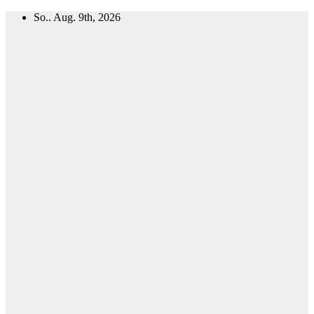
Zum
So.. Aug. 9th, 2026
Inhalt
springen