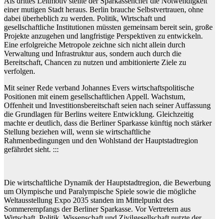
Als drittes Leitmotiv stellte der Sparkassenchef die Notwendigkeit
einer mutigen Stadt heraus. Berlin brauche Selbstvertrauen, ohne
dabei überheblich zu werden. Politik, Wirtschaft und
gesellschaftliche Institutionen müssten gemeinsam bereit sein, große
Projekte anzugehen und langfristige Perspektiven zu entwickeln.
Eine erfolgreiche Metropole zeichne sich nicht allein durch
Verwaltung und Infrastruktur aus, sondern auch durch die
Bereitschaft, Chancen zu nutzen und ambitionierte Ziele zu
verfolgen.
Mit seiner Rede verband Johannes Evers wirtschaftspolitische
Positionen mit einem gesellschaftlichen Appell. Wachstum,
Offenheit und Investitionsbereitschaft seien nach seiner Auffassung
die Grundlagen für Berlins weitere Entwicklung. Gleichzeitig
machte er deutlich, dass die Berliner Sparkasse künftig noch stärker
Stellung beziehen will, wenn sie wirtschaftliche
Rahmenbedingungen und den Wohlstand der Hauptstadtregion
gefährdet sieht. :::
Die wirtschaftliche Dynamik der Hauptstadtregion, die Bewerbung
um Olympische und Paralympische Spiele sowie die mögliche
Weltausstellung Expo 2035 standen im Mittelpunkt des
Sommerempfangs der Berliner Sparkasse. Vor Vertretern aus
Wirtschaft, Politik, Wissenschaft und Zivilgesellschaft nutzte der