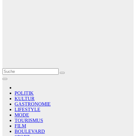
Le Matin
AGENCE DE PRESSE
POLITIK
KULTUR
GASTRONOMIE
LIFESTYLE
MODE
TOURISMUS
FILM
BOULEVARD