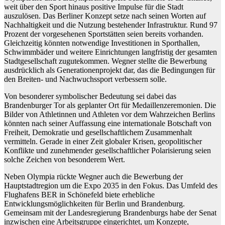
weit über den Sport hinaus positive Impulse für die Stadt
auszulösen. Das Berliner Konzept setze nach seinen Worten auf
Nachhaltigkeit und die Nutzung bestehender Infrastruktur. Rund 97
Prozent der vorgesehenen Sportstätten seien bereits vorhanden.
Gleichzeitig könnten notwendige Investitionen in Sporthallen,
Schwimmbäder und weitere Einrichtungen langfristig der gesamten
Stadtgesellschaft zugutekommen. Wegner stellte die Bewerbung
ausdrücklich als Generationenprojekt dar, das die Bedingungen für
den Breiten- und Nachwuchssport verbessern solle.
Von besonderer symbolischer Bedeutung sei dabei das
Brandenburger Tor als geplanter Ort für Medaillenzeremonien. Die
Bilder von Athletinnen und Athleten vor dem Wahrzeichen Berlins
könnten nach seiner Auffassung eine internationale Botschaft von
Freiheit, Demokratie und gesellschaftlichem Zusammenhalt
vermitteln. Gerade in einer Zeit globaler Krisen, geopolitischer
Konflikte und zunehmender gesellschaftlicher Polarisierung seien
solche Zeichen von besonderem Wert.
Neben Olympia rückte Wegner auch die Bewerbung der
Hauptstadtregion um die Expo 2035 in den Fokus. Das Umfeld des
Flughafens BER in Schönefeld biete erhebliche
Entwicklungsmöglichkeiten für Berlin und Brandenburg.
Gemeinsam mit der Landesregierung Brandenburgs habe der Senat
inzwischen eine Arbeitsgruppe eingerichtet, um Konzepte,