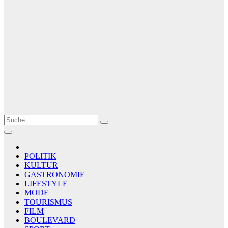
Le Matin
AGENCE DE PRESSE
POLITIK
KULTUR
GASTRONOMIE
LIFESTYLE
MODE
TOURISMUS
FILM
BOULEVARD