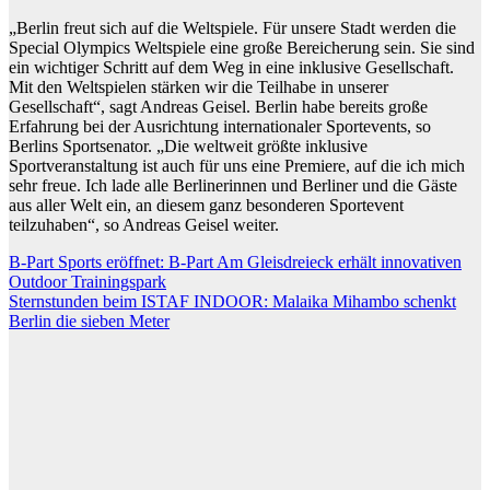
„Berlin freut sich auf die Weltspiele. Für unsere Stadt werden die
Special Olympics Weltspiele eine große Bereicherung sein. Sie sind
ein wichtiger Schritt auf dem Weg in eine inklusive Gesellschaft.
Mit den Weltspielen stärken wir die Teilhabe in unserer
Gesellschaft“, sagt Andreas Geisel. Berlin habe bereits große
Erfahrung bei der Ausrichtung internationaler Sportevents, so
Berlins Sportsenator. „Die weltweit größte inklusive
Sportveranstaltung ist auch für uns eine Premiere, auf die ich mich
sehr freue. Ich lade alle Berlinerinnen und Berliner und die Gäste
aus aller Welt ein, an diesem ganz besonderen Sportevent
teilzuhaben“, so Andreas Geisel weiter.
Beitragsnavigation
B-Part Sports eröffnet: B-Part Am Gleisdreieck erhält innovativen
Outdoor Trainingspark
Sternstunden beim ISTAF INDOOR: Malaika Mihambo schenkt
Berlin die sieben Meter