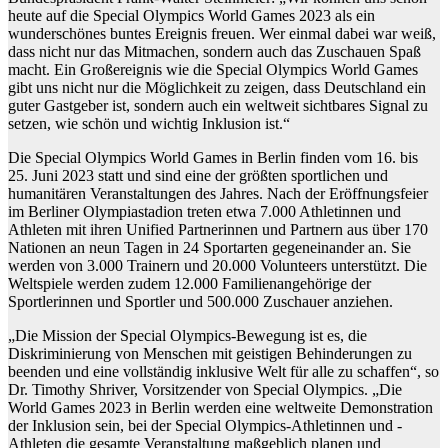
heute auf die Special Olympics World Games 2023 als ein
wunderschönes buntes Ereignis freuen. Wer einmal dabei war weiß,
dass nicht nur das Mitmachen, sondern auch das Zuschauen Spaß
macht. Ein Großereignis wie die Special Olympics World Games
gibt uns nicht nur die Möglichkeit zu zeigen, dass Deutschland ein
guter Gastgeber ist, sondern auch ein weltweit sichtbares Signal zu
setzen, wie schön und wichtig Inklusion ist.“
Die Special Olympics World Games in Berlin finden vom 16. bis
25. Juni 2023 statt und sind eine der größten sportlichen und
humanitären Veranstaltungen des Jahres. Nach der Eröffnungsfeier
im Berliner Olympiastadion treten etwa 7.000 Athletinnen und
Athleten mit ihren Unified Partnerinnen und Partnern aus über 170
Nationen an neun Tagen in 24 Sportarten gegeneinander an. Sie
werden von 3.000 Trainern und 20.000 Volunteers unterstützt. Die
Weltspiele werden zudem 12.000 Familienangehörige der
Sportlerinnen und Sportler und 500.000 Zuschauer anziehen.
„Die Mission der Special Olympics-Bewegung ist es, die
Diskriminierung von Menschen mit geistigen Behinderungen zu
beenden und eine vollständig inklusive Welt für alle zu schaffen“, so
Dr. Timothy Shriver, Vorsitzender von Special Olympics. „Die
World Games 2023 in Berlin werden eine weltweite Demonstration
der Inklusion sein, bei der Special Olympics-Athletinnen und -
Athleten die gesamte Veranstaltung maßgeblich planen und