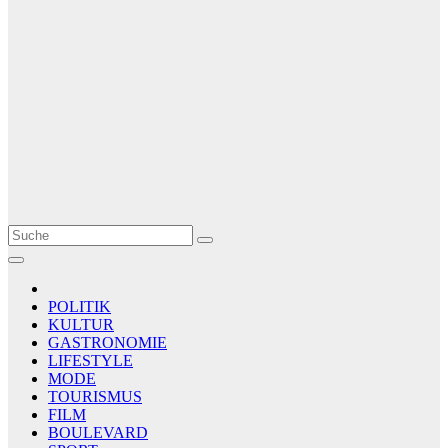
Le Matin
AGENCE DE PRESSE
POLITIK
KULTUR
GASTRONOMIE
LIFESTYLE
MODE
TOURISMUS
FILM
BOULEVARD