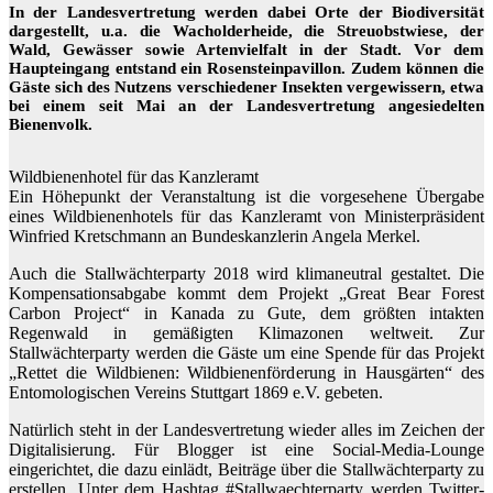
In der Landesvertretung werden dabei Orte der Biodiversität
dargestellt, u.a. die Wacholderheide, die Streuobstwiese, der
Wald, Gewässer sowie Artenvielfalt in der Stadt. Vor dem
Haupteingang entstand ein Rosensteinpavillon. Zudem können die
Gäste sich des Nutzens verschiedener Insekten vergewissern, etwa
bei einem seit Mai an der Landesvertretung angesiedelten
Bienenvolk.
Wildbienenhotel für das Kanzleramt
Ein Höhepunkt der Veranstaltung ist die vorgesehene Übergabe
eines Wildbienenhotels für das Kanzleramt von Ministerpräsident
Winfried Kretschmann an Bundeskanzlerin Angela Merkel.
Auch die Stallwächterparty 2018 wird klimaneutral gestaltet. Die
Kompensationsabgabe kommt dem Projekt „Great Bear Forest
Carbon Project“ in Kanada zu Gute, dem größten intakten
Regenwald in gemäßigten Klimazonen weltweit. Zur
Stallwächterparty werden die Gäste um eine Spende für das Projekt
„Rettet die Wildbienen: Wildbienenförderung in Hausgärten“ des
Entomologischen Vereins Stuttgart 1869 e.V. gebeten.
Natürlich steht in der Landesvertretung wieder alles im Zeichen der
Digitalisierung. Für Blogger ist eine Social-Media-Lounge
eingerichtet, die dazu einlädt, Beiträge über die Stallwächterparty zu
erstellen. Unter dem Hashtag #Stallwaechterparty werden Twitter-