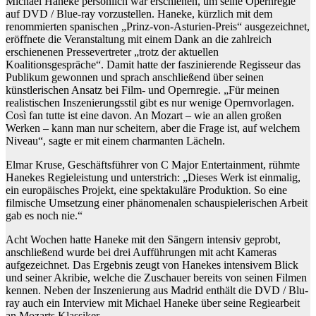
Michael Haneke persönlich war erschienen, um seine Opernregie
auf DVD / Blue-ray vorzustellen. Haneke, kürzlich mit dem
renommierten spanischen „Prinz-von-Asturien-Preis“ ausgezeichnet,
eröffnete die Veranstaltung mit einem Dank an die zahlreich
erschienenen Pressevertreter „trotz der aktuellen
Koalitionsgespräche“. Damit hatte der faszinierende Regisseur das
Publikum gewonnen und sprach anschließend über seinen
künstlerischen Ansatz bei Film- und Opernregie. „Für meinen
realistischen Inszenierungsstil gibt es nur wenige Opernvorlagen.
Così fan tutte ist eine davon. An Mozart – wie an allen großen
Werken – kann man nur scheitern, aber die Frage ist, auf welchem
Niveau“, sagte er mit einem charmanten Lächeln.
Elmar Kruse, Geschäftsführer von C Major Entertainment, rühmte
Hanekes Regieleistung und unterstrich: „Dieses Werk ist einmalig,
ein europäisches Projekt, eine spektakuläre Produktion. So eine
filmische Umsetzung einer phänomenalen schauspielerischen Arbeit
gab es noch nie.“
Acht Wochen hatte Haneke mit den Sängern intensiv geprobt,
anschließend wurde bei drei Aufführungen mit acht Kameras
aufgezeichnet. Das Ergebnis zeugt von Hanekes intensivem Blick
und seiner Akribie, welche die Zuschauer bereits von seinen Filmen
kennen. Neben der Inszenierung aus Madrid enthält die DVD / Blu-
ray auch ein Interview mit Michael Haneke über seine Regiearbeit
an Mozarts Klassiker.