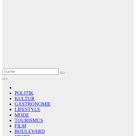
Le Matin
AGENCE DE PRESSE
POLITIK
KULTUR
GASTRONOMIE
LIFESTYLE
MODE
TOURISMUS
FILM
BOULEVARD