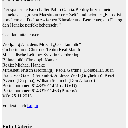
Der spanische Botschafter Pablo García-Berdoy bezeichnete
Haneke als „großen Maestro unserer Zeit“ und betonte: „Kunst ist
vor allem ein Dialog zwischen Künstler und Betrachter, ein Dialog,
den Haneke perfekt beherrscht.“
Cosi fan tutte_cover
Wolfgang Amadeus Mozart „Così fan tutte“
Orchester und Chor des Teatro Real Madrid
Musikalische Leitung: Sylvain Cambreling
Bühnenbild: Christoph Kanter
Regie: Michael Haneke
Mit Anett Fritsch (Fiordiligi), Paola Gardina (Dorabella), Juan
Francisco Gatell (Ferrando), Andreas Wolf (Guglielmo), Kerstin
Avemo (Despina), William Schimell (Don Alfonso)
Bestellnummer: 814337011451 (2 DVD)
Bestellnummer: 814337011468 (Blu-ray)
VÖ: 25.11.2013
Volltext nach
Login
Foto-Galerie