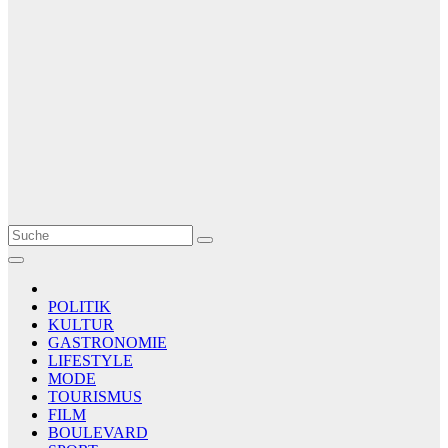
Le Matin
AGENCE DE PRESSE
POLITIK
KULTUR
GASTRONOMIE
LIFESTYLE
MODE
TOURISMUS
FILM
BOULEVARD