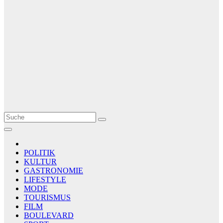
Le Matin
AGENCE DE PRESSE
POLITIK
KULTUR
GASTRONOMIE
LIFESTYLE
MODE
TOURISMUS
FILM
BOULEVARD