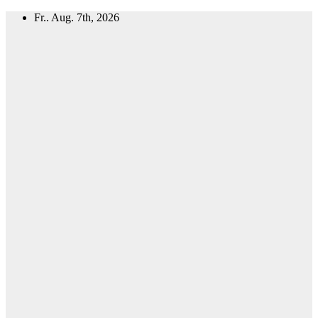
Zum
Fr.. Aug. 7th, 2026
Inhalt
springen