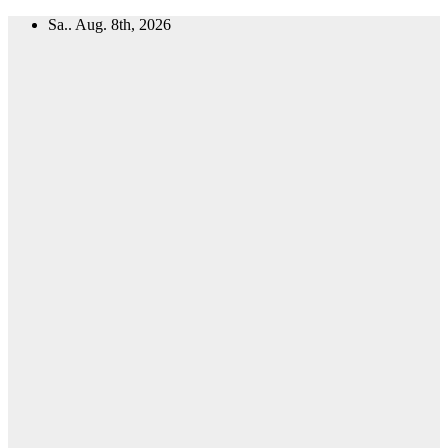
Zum
Sa.. Aug. 8th, 2026
Inhalt
springen