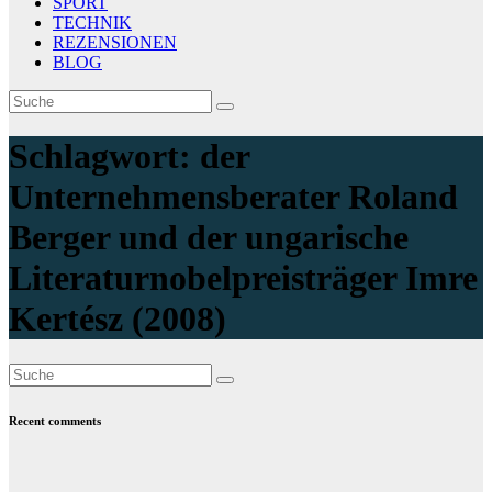
SPORT
TECHNIK
REZENSIONEN
BLOG
Schlagwort:
der
Unternehmensberater Roland
Berger und der ungarische
Literaturnobelpreisträger Imre
Kertész (2008)
Recent comments