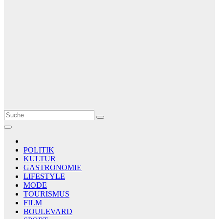
Le Matin
AGENCE DE PRESSE
POLITIK
KULTUR
GASTRONOMIE
LIFESTYLE
MODE
TOURISMUS
FILM
BOULEVARD