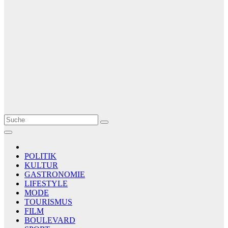
Le Matin
AGENCE DE PRESSE
POLITIK
KULTUR
GASTRONOMIE
LIFESTYLE
MODE
TOURISMUS
FILM
BOULEVARD