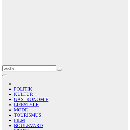
Le Matin
AGENCE DE PRESSE
POLITIK
KULTUR
GASTRONOMIE
LIFESTYLE
MODE
TOURISMUS
FILM
BOULEVARD