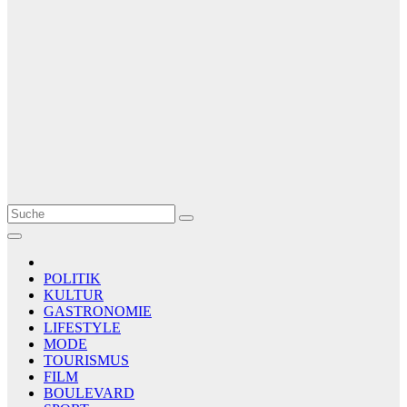
Le Matin
AGENCE DE PRESSE
POLITIK
KULTUR
GASTRONOMIE
LIFESTYLE
MODE
TOURISMUS
FILM
BOULEVARD