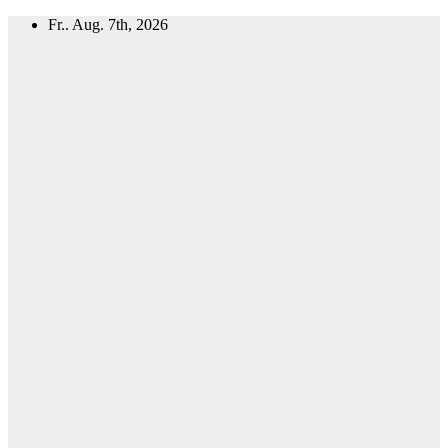
Zum
Fr.. Aug. 7th, 2026
Inhalt
springen