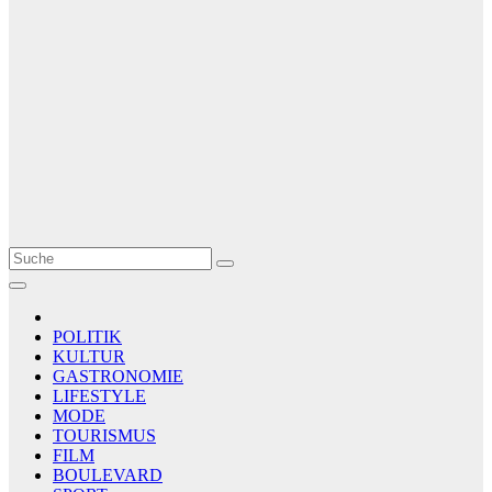
Le Matin
AGENCE DE PRESSE
POLITIK
KULTUR
GASTRONOMIE
LIFESTYLE
MODE
TOURISMUS
FILM
BOULEVARD