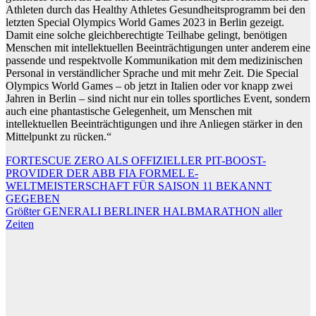
Athleten durch das Healthy Athletes Gesundheitsprogramm bei den
letzten Special Olympics World Games 2023 in Berlin gezeigt.
Damit eine solche gleichberechtigte Teilhabe gelingt, benötigen
Menschen mit intellektuellen Beeinträchtigungen unter anderem eine
passende und respektvolle Kommunikation mit dem medizinischen
Personal in verständlicher Sprache und mit mehr Zeit. Die Special
Olympics World Games – ob jetzt in Italien oder vor knapp zwei
Jahren in Berlin – sind nicht nur ein tolles sportliches Event, sondern
auch eine phantastische Gelegenheit, um Menschen mit
intellektuellen Beeinträchtigungen und ihre Anliegen stärker in den
Mittelpunkt zu rücken.“
Beitragsnavigation
FORTESCUE ZERO ALS OFFIZIELLER PIT-BOOST-
PROVIDER DER ABB FIA FORMEL E-
WELTMEISTERSCHAFT FÜR SAISON 11 BEKANNT
GEGEBEN
Größter GENERALI BERLINER HALBMARATHON aller
Zeiten