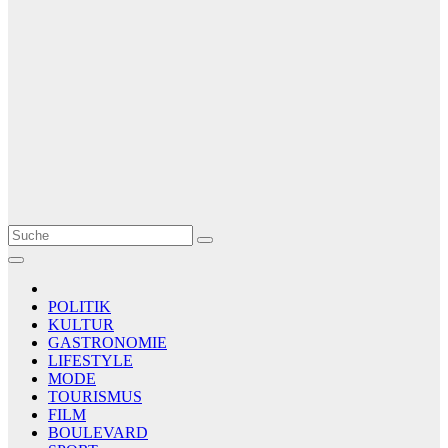
Le Matin
AGENCE DE PRESSE
POLITIK
KULTUR
GASTRONOMIE
LIFESTYLE
MODE
TOURISMUS
FILM
BOULEVARD