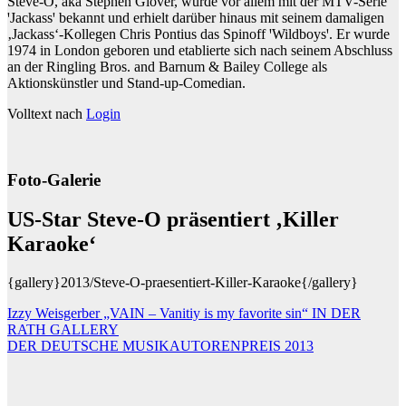
Steve-O, aka Stephen Glover, wurde vor allem mit der MTV-Serie
ꞌJackassꞌ bekannt und erhielt darüber hinaus mit seinem damaligen
‚Jackass‘-Kollegen Chris Pontius das Spinoff ꞌWildboysꞌ. Er wurde
1974 in London geboren und etablierte sich nach seinem Abschluss
an der Ringling Bros. and Barnum & Bailey College als
Aktionskünstler und Stand-up-Comedian.
Volltext nach
Login
Foto-Galerie
US-Star Steve-O präsentiert ‚Killer
Karaoke‘
{gallery}2013/Steve-O-praesentiert-Killer-Karaoke{/gallery}
Beitragsnavigation
Izzy Weisgerber „VAIN – Vanitiy is my favorite sin“ IN DER
RATH GALLERY
DER DEUTSCHE MUSIKAUTORENPREIS 2013