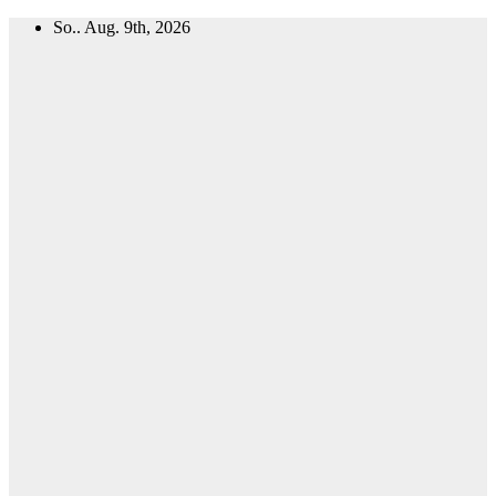
Zum
So.. Aug. 9th, 2026
Inhalt
springen