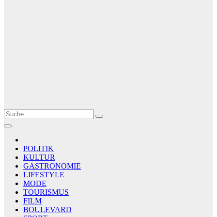
Le Matin
AGENCE DE PRESSE
POLITIK
KULTUR
GASTRONOMIE
LIFESTYLE
MODE
TOURISMUS
FILM
BOULEVARD