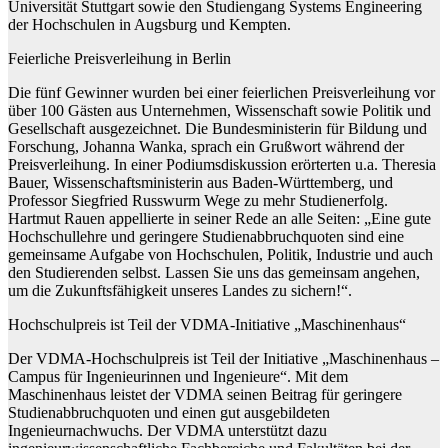
Universität Stuttgart sowie den Studiengang Systems Engineering
der Hochschulen in Augsburg und Kempten.
Feierliche Preisverleihung in Berlin
Die fünf Gewinner wurden bei einer feierlichen Preisverleihung vor
über 100 Gästen aus Unternehmen, Wissenschaft sowie Politik und
Gesellschaft ausgezeichnet. Die Bundesministerin für Bildung und
Forschung, Johanna Wanka, sprach ein Grußwort während der
Preisverleihung. In einer Podiumsdiskussion erörterten u.a. Theresia
Bauer, Wissenschaftsministerin aus Baden-Württemberg, und
Professor Siegfried Russwurm Wege zu mehr Studienerfolg.
Hartmut Rauen appellierte in seiner Rede an alle Seiten: „Eine gute
Hochschullehre und geringere Studienabbruchquoten sind eine
gemeinsame Aufgabe von Hochschulen, Politik, Industrie und auch
den Studierenden selbst. Lassen Sie uns das gemeinsam angehen,
um die Zukunftsfähigkeit unseres Landes zu sichern!“.
Hochschulpreis ist Teil der VDMA-Initiative „Maschinenhaus“
Der VDMA-Hochschulpreis ist Teil der Initiative „Maschinenhaus –
Campus für Ingenieurinnen und Ingenieure“. Mit dem
Maschinenhaus leistet der VDMA seinen Beitrag für geringere
Studienabbruchquoten und einen gut ausgebildeten
Ingenieurnachwuchs. Der VDMA unterstützt dazu