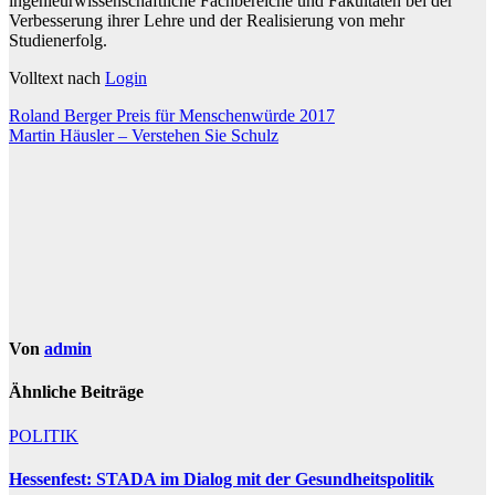
ingenieurwissenschaftliche Fachbereiche und Fakultäten bei der
Verbesserung ihrer Lehre und der Realisierung von mehr
Studienerfolg.
Volltext nach
Login
Beitragsnavigation
Roland Berger Preis für Menschenwürde 2017
Martin Häusler – Verstehen Sie Schulz
Von
admin
Ähnliche Beiträge
POLITIK
Hessenfest: STADA im Dialog mit der Gesundheitspolitik