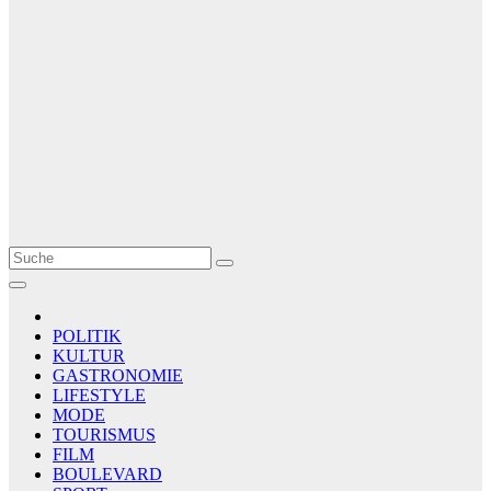
Le Matin
AGENCE DE PRESSE
POLITIK
KULTUR
GASTRONOMIE
LIFESTYLE
MODE
TOURISMUS
FILM
BOULEVARD