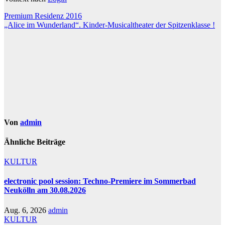
Beitragsnavigation
Premium Residenz 2016
„Alice im Wunderland“. Kinder-Musicaltheater der Spitzenklasse !
Von
admin
Ähnliche Beiträge
KULTUR
electronic pool session: Techno-Premiere im Sommerbad
Neukölln am 30.08.2026
Aug. 6, 2026
admin
KULTUR