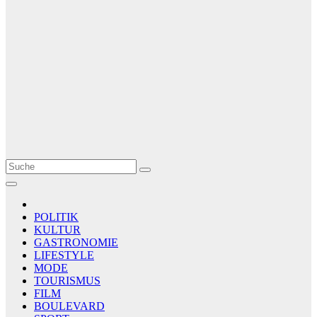
Le Matin
AGENCE DE PRESSE
POLITIK
KULTUR
GASTRONOMIE
LIFESTYLE
MODE
TOURISMUS
FILM
BOULEVARD