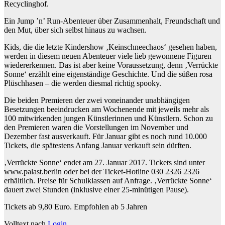
Recyclinghof.
Ein Jump ’n’ Run-Abenteuer über Zusammenhalt, Freundschaft und
den Mut, über sich selbst hinaus zu wachsen.
Kids, die die letzte Kindershow ‚Keinschneechaos‘ gesehen haben,
werden in diesem neuen Abenteuer viele lieb gewonnene Figuren
wiedererkennen. Das ist aber keine Voraussetzung, denn ‚Verrückte
Sonne‘ erzählt eine eigenständige Geschichte. Und die süßen rosa
Plüschhasen – die werden diesmal richtig spooky.
Die beiden Premieren der zwei voneinander unabhängigen
Besetzungen beeindrucken am Wochenende mit jeweils mehr als
100 mitwirkenden jungen Künstlerinnen und Künstlern. Schon zu
den Premieren waren die Vorstellungen im November und
Dezember fast ausverkauft. Für Januar gibt es noch rund 10.000
Tickets, die spätestens Anfang Januar verkauft sein dürften.
‚Verrückte Sonne‘ endet am 27. Januar 2017. Tickets sind unter
www.palast.berlin oder bei der Ticket-Hotline 030 2326 2326
erhältlich. Preise für Schulklassen auf Anfrage. ‚Verrückte Sonne‘
dauert zwei Stunden (inklusive einer 25-minütigen Pause).
Tickets ab 9,80 Euro. Empfohlen ab 5 Jahren
Volltext nach
Login