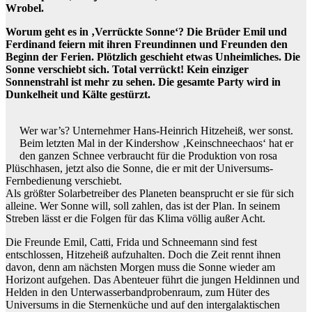
Wrobel.
Worum geht es in ‚Verrückte Sonne‘? Die Brüder Emil und
Ferdinand feiern mit ihren Freundinnen und Freunden den
Beginn der Ferien. Plötzlich geschieht etwas Unheimliches. Die
Sonne verschiebt sich. Total verrückt! Kein einziger
Sonnenstrahl ist mehr zu sehen. Die gesamte Party wird in
Dunkelheit und Kälte gestürzt.
Wer war’s? Unternehmer Hans-Heinrich Hitzeheiß, wer sonst.
Beim letzten Mal in der Kindershow ‚Keinschneechaos‘ hat er
den ganzen Schnee verbraucht für die Produktion von rosa
Plüschhasen, jetzt also die Sonne, die er mit der Universums-
Fernbedienung verschiebt.
Als größter Solarbetreiber des Planeten beansprucht er sie für sich
alleine. Wer Sonne will, soll zahlen, das ist der Plan. In seinem
Streben lässt er die Folgen für das Klima völlig außer Acht.
Die Freunde Emil, Catti, Frida und Schneemann sind fest
entschlossen, Hitzeheiß aufzuhalten. Doch die Zeit rennt ihnen
davon, denn am nächsten Morgen muss die Sonne wieder am
Horizont aufgehen. Das Abenteuer führt die jungen Heldinnen und
Helden in den Unterwasserbandprobenraum, zum Hüter des
Universums in die Sternenküche und auf den intergalaktischen