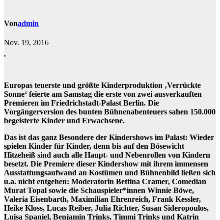
Von
admin
Nov. 19, 2016
Europas teuerste und größte Kinderproduktion ‚Verrückte
Sonne‘ feierte am Samstag die erste von zwei ausverkauften
Premieren im Friedrichstadt-Palast Berlin. Die
Vorgängerversion des bunten Bühnenabenteuers sahen 150.000
begeisterte Kinder und Erwachsene.
Das ist das ganz Besondere der Kindershows im Palast: Wieder
spielen Kinder für Kinder, denn bis auf den Bösewicht
Hitzeheiß sind auch alle Haupt- und Nebenrollen von Kindern
besetzt. Die Premiere dieser Kindershow mit ihrem immensen
Ausstattungsaufwand an Kostümen und Bühnenbild ließen sich
u.a. nicht entgehen: Moderatorin Bettina Cramer, Comedian
Murat Topal sowie die Schauspieler*innen Winnie Böwe,
Valeria Eisenbarth, Maximilian Ehrenreich, Frank Kessler,
Heike Kloss, Lucas Reiber, Julia Richter, Susan Sideropoulos,
Luisa Spaniel, Benjamin Trinks, Timmi Trinks und Katrin