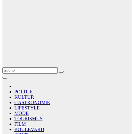
Le Matin
AGENCE DE PRESSE
POLITIK
KULTUR
GASTRONOMIE
LIFESTYLE
MODE
TOURISMUS
FILM
BOULEVARD