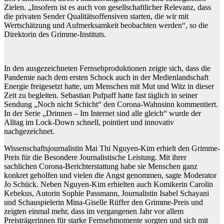
Zielen. „Insofern ist es auch von gesellschaftlicher Relevanz, dass
die privaten Sender Qualitätsoffensiven starten, die wir mit
Wertschätzung und Aufmerksamkeit beobachten werden“, so die
Direktorin des Grimme-Instituts.
In den ausgezeichneten Fernsehproduktionen zeigte sich, dass die
Pandemie nach dem ersten Schock auch in der Medienlandschaft
Energie freigesetzt hatte, um Menschen mit Mut und Witz in dieser
Zeit zu begleiten. Sebastian Pufpaff hatte fast täglich in seiner
Sendung „Noch nicht Schicht“ den Corona-Wahnsinn kommentiert.
In der Serie „Drinnen – Im Internet sind alle gleich“ wurde der
Alltag im Lock-Down schnell, pointiert und innovativ
nachgezeichnet.
Wissenschaftsjournalistin Mai Thi Nguyen-Kim erhielt den Grimme-
Preis für die Besondere Journalistische Leistung. Mit ihrer
sachlichen Corona-Berichterstattung habe sie Menschen ganz
konkret geholfen und vielen die Angst genommen, sagte Moderator
Jo Schück. Neben Nguyen-Kim erhielten auch Komikerin Carolin
Kebekus, Autorin Sophie Passmann, Journalistin Isabel Schayani
und Schauspielerin Mina-Giselle Rüffer den Grimme-Preis und
zeigten einmal mehr, dass im vergangenen Jahr vor allem
Preisträgerinnen für starke Fernsehmomente sorgten und sich mit