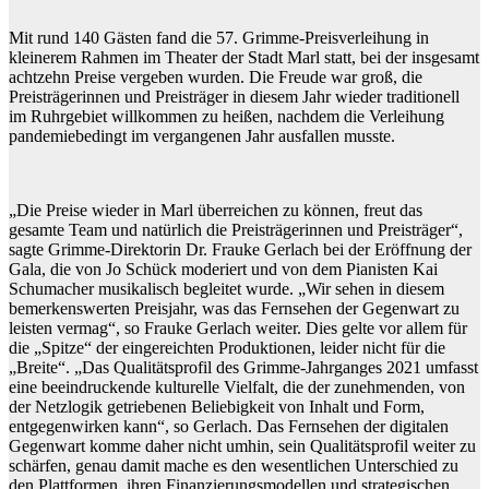
Mit rund 140 Gästen fand die 57. Grimme-Preisverleihung in
kleinerem Rahmen im Theater der Stadt Marl statt, bei der insgesamt
achtzehn Preise vergeben wurden. Die Freude war groß, die
Preisträgerinnen und Preisträger in diesem Jahr wieder traditionell
im Ruhrgebiet willkommen zu heißen, nachdem die Verleihung
pandemiebedingt im vergangenen Jahr ausfallen musste.
„Die Preise wieder in Marl überreichen zu können, freut das
gesamte Team und natürlich die Preisträgerinnen und Preisträger“,
sagte Grimme-Direktorin Dr. Frauke Gerlach bei der Eröffnung der
Gala, die von Jo Schück moderiert und von dem Pianisten Kai
Schumacher musikalisch begleitet wurde. „Wir sehen in diesem
bemerkenswerten Preisjahr, was das Fernsehen der Gegenwart zu
leisten vermag“, so Frauke Gerlach weiter. Dies gelte vor allem für
die „Spitze“ der eingereichten Produktionen, leider nicht für die
„Breite“. „Das Qualitätsprofil des Grimme-Jahrganges 2021 umfasst
eine beeindruckende kulturelle Vielfalt, die der zunehmenden, von
der Netzlogik getriebenen Beliebigkeit von Inhalt und Form,
entgegenwirken kann“, so Gerlach. Das Fernsehen der digitalen
Gegenwart komme daher nicht umhin, sein Qualitätsprofil weiter zu
schärfen, genau damit mache es den wesentlichen Unterschied zu
den Plattformen, ihren Finanzierungsmodellen und strategischen