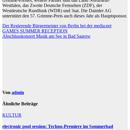
Grimme-Preises, weitere Partner sind das Land Nordrhein-
Westfalen, das Zweite Deutsche Fernsehen (ZDF), der
Westdeutsche Rundfunk (WDR) und 3sat. Die Daimler AG
unterstützt den 57. Grimme-Preis auch dieses Jahr als Hauptsponsor.
Beitragsnavigation
Der Regierende Bürgermeister von Berlin bei der media:net
GAMES SUMMER RECEPTION
Abschlusskonzert Musik am See in Bad Saarow
Von
admin
Ähnliche Beiträge
KULTUR
electronic pool session: Techno-Premiere im Sommerbad