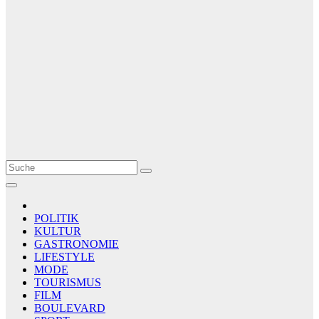
Le Matin
AGENCE DE PRESSE
POLITIK
KULTUR
GASTRONOMIE
LIFESTYLE
MODE
TOURISMUS
FILM
BOULEVARD