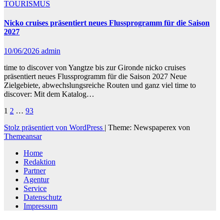
TOURISMUS
Nicko cruises präsentiert neues Flussprogramm für die Saison
2027
10/06/2026
admin
time to discover von Yangtze bis zur Gironde nicko cruises
präsentiert neues Flussprogramm für die Saison 2027 Neue
Zielgebiete, abwechslungsreiche Routen und ganz viel time to
discover: Mit dem Katalog…
Seitennummerierung
1
2
…
93
der
Stolz präsentiert von WordPress
|
Theme: Newspaperex von
Themeansar
Beiträge
Home
Redaktion
Partner
Agentur
Service
Datenschutz
Impressum