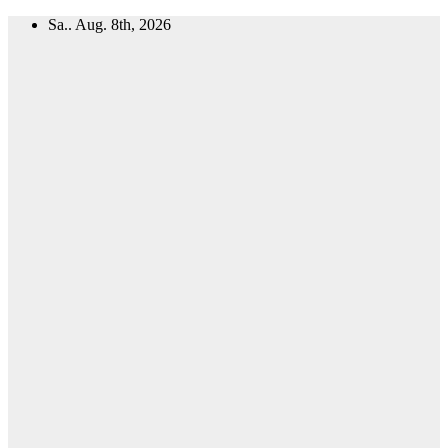
Zum
Sa.. Aug. 8th, 2026
Inhalt
springen