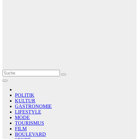
Le Matin
AGENCE DE PRESSE
POLITIK
KULTUR
GASTRONOMIE
LIFESTYLE
MODE
TOURISMUS
FILM
BOULEVARD