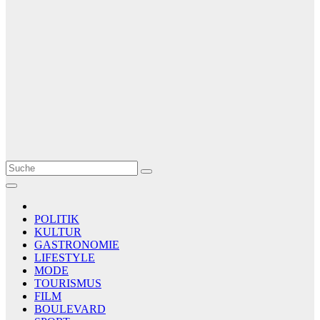
Le Matin
AGENCE DE PRESSE
POLITIK
KULTUR
GASTRONOMIE
LIFESTYLE
MODE
TOURISMUS
FILM
BOULEVARD