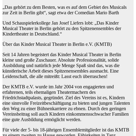
„Das gehört zu dem Besten, was es auf dem Gebiet des Musicals
zur Zeit in Berlin gibt“, sagt etwa der Comedian Mario Barth
Und Schauspielerkollege Jan Josef Liefers lobt: „Das Kinder
Musical Theater in Berlin gehört zu den Spitzenensembles der
Kindertheater in Deutschland.“
Über das Kinder Musical Theater in Berlin e.V. (KMTB)
Seit 14 Jahren begeistert das Kinder Musical Theater in Berlin
kleine und große Zuschauer. Absolute Professionalität, solide
Ausbildung und natürlich jede Menge Spaß sind das, was die
künstlerische Arbeit dieses Spitzenensembles ausmacht. Eine
Leidenschaft, die alle mitreißt: Lasst euch überraschen!
Der KMTB e.V. wurde im Jahr 2004 von engagierten und
erfahrenen, teils ehemaligen Theatermachern des
Friedrichstadtpalasts, gegründet. Ziel des Vereins ist es, Kindern
eine sinnvolle Freizeitbeschäftigung zu bieten und jungen Talenten
den Weg zu einer Bühnenkarriere zu ebnen. Durch den geringen
Vereinsbeitrag soll auch Kindern einkommensschwacher Familien
eine gute Ausbildung ermöglicht werden.
Für viele der 5- bis 18-jährigen Ensemblemitglieder ist das KMTB
zu einem zweiten zu Hause geworden. Fähigkeiten in Tanz,