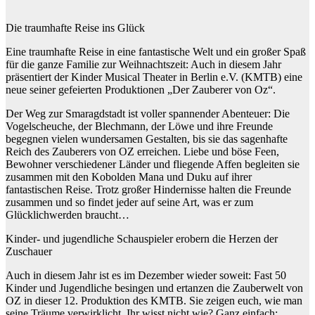
Die traumhafte Reise ins Glück
Eine traumhafte Reise in eine fantastische Welt und ein großer Spaß
für die ganze Familie zur Weihnachtszeit: Auch in diesem Jahr
präsentiert der Kinder Musical Theater in Berlin e.V. (KMTB) eine
neue seiner gefeierten Produktionen „Der Zauberer von Oz“.
Der Weg zur Smaragdstadt ist voller spannender Abenteuer: Die
Vogelscheuche, der Blechmann, der Löwe und ihre Freunde
begegnen vielen wundersamen Gestalten, bis sie das sagenhafte
Reich des Zauberers von OZ erreichen. Liebe und böse Feen,
Bewohner verschiedener Länder und fliegende Affen begleiten sie
zusammen mit den Kobolden Mana und Duku auf ihrer
fantastischen Reise. Trotz großer Hindernisse halten die Freunde
zusammen und so findet jeder auf seine Art, was er zum
Glücklichwerden braucht…
Kinder- und jugendliche Schauspieler erobern die Herzen der
Zuschauer
Auch in diesem Jahr ist es im Dezember wieder soweit: Fast 50
Kinder und Jugendliche besingen und ertanzen die Zauberwelt von
OZ in dieser 12. Produktion des KMTB. Sie zeigen euch, wie man
seine Träume verwirklicht. Ihr wisst nicht wie? Ganz einfach: