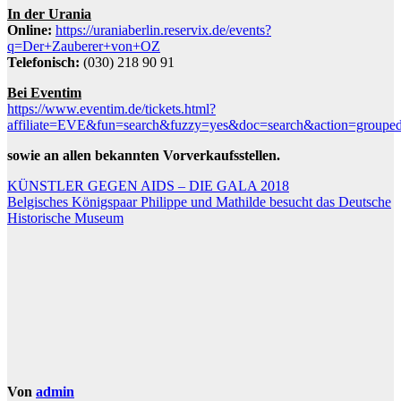
In der Urania
Online:
https://uraniaberlin.reservix.de/events?
q=Der+Zauberer+von+OZ
Telefonisch:
(030) 218 90 91
Bei Eventim
https://www.eventim.de/tickets.html?
affiliate=EVE&fun=search&fuzzy=yes&doc=search&action=group
sowie an allen bekannten Vorverkaufsstellen.
Beitragsnavigation
KÜNSTLER GEGEN AIDS – DIE GALA 2018
Belgisches Königspaar Philippe und Mathilde besucht das Deutsche
Historische Museum
Von
admin