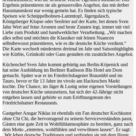
Ergebnis präsentieren sie als genussvolles Angebot, das mit derber
Hausmannskost nur wenig gemein hat. Es finden sich typische
Speisen wie Schnippelbohnen-Lammtopf, Jägergulasch,
Königsberger Klopse oder Senfeier auf der Karte, bei denen Sven
Jahn Wert auf feine Aromen und beste Zutaten legt, immer mit viel
Liebe zum Produkt und handwerklicher Verarbeitung. „Wir machen
alles selbst und möchten die Klassiker mit feinen Nuancen
selbstbewusst präsentieren, wie es die deutsche Küche verdient.“
Die Karte wechselt mindestens dreimal im Jahr und Saisonhighlights
wie Kürbis, Grünkohl oder Gans gestalten ein zusätzliches Angebot.
Küchenchef Sven Jahn kommt gebürtig aus Berlin-Köpenick und
hat seine Ausbildung im Berliner Radisson Blu Hotel am Dom
gemacht. Später war er im Friedrichshagener Braustübl und im
Tauro, bevor er für 13 Jahre im vivolo am Hackeschen Markt
kochte. Die Chance, im Jäger & Lustig seine eigenen Vorstellungen
von deutscher Küche umzusetzen, hat sich der 42-Jährige nicht
entgehen lassen und gehörte so zum Eröffnungsteam des
Friedrichshainer Restaurants.
Gastgeber Ansgar Niklas ist ebenfalls ein Fan deutscher Kochkunst
ohne Chi Chi, die hervorragend zu seinem Serviceverständnis passt,
Gästen eine gute Zeit in Wohlfühlatmosphäre zu bereiten, ganz nach
dem Motto „eintreten, wohlfühlen und verwöhnen lassen“. Er sagt:
„Wir leben deutsche Traditionen und verbinden sie mit dem Heute.