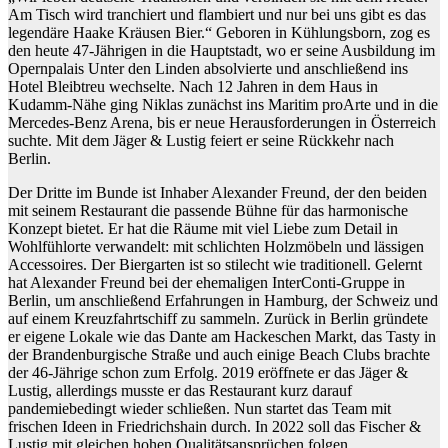
Am Tisch wird tranchiert und flambiert und nur bei uns gibt es das
legendäre Haake Kräusen Bier.“ Geboren in Kühlungsborn, zog es
den heute 47-Jährigen in die Hauptstadt, wo er seine Ausbildung im
Opernpalais Unter den Linden absolvierte und anschließend ins
Hotel Bleibtreu wechselte. Nach 12 Jahren in dem Haus in
Kudamm-Nähe ging Niklas zunächst ins Maritim proArte und in die
Mercedes-Benz Arena, bis er neue Herausforderungen in Österreich
suchte. Mit dem Jäger & Lustig feiert er seine Rückkehr nach
Berlin.
Der Dritte im Bunde ist Inhaber Alexander Freund, der den beiden
mit seinem Restaurant die passende Bühne für das harmonische
Konzept bietet. Er hat die Räume mit viel Liebe zum Detail in
Wohlfühlorte verwandelt: mit schlichten Holzmöbeln und lässigen
Accessoires. Der Biergarten ist so stilecht wie traditionell. Gelernt
hat Alexander Freund bei der ehemaligen InterConti-Gruppe in
Berlin, um anschließend Erfahrungen in Hamburg, der Schweiz und
auf einem Kreuzfahrtschiff zu sammeln. Zurück in Berlin gründete
er eigene Lokale wie das Dante am Hackeschen Markt, das Tasty in
der Brandenburgische Straße und auch einige Beach Clubs brachte
der 46-Jährige schon zum Erfolg. 2019 eröffnete er das Jäger &
Lustig, allerdings musste er das Restaurant kurz darauf
pandemiebedingt wieder schließen. Nun startet das Team mit
frischen Ideen in Friedrichshain durch. In 2022 soll das Fischer &
Lustig mit gleichen hohen Qualitätsansprüchen folgen.