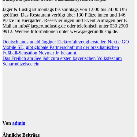
Jäger & Lustig ist montags bis sonntags von 12:00 bis 24:00 Uhr
geöffnet. Das Restaurant verfügt über 130 Plätze innen und 146
Plätze im Biergarten. Reservierungen und Event-Anfragen per E-
Mail an info@jaegerundlustig.de oder telefonisch unter 030 2900
9912. Weitere Informationen unter www.jaegerundlustig.de.
Beitragsnavigation
Deutschlands unabhängiger Elektrofahrzeughersteller, Next.e.GO
Mobile SE, gibt globale Partnerschaft mit der brasilianischen
Fußball-Sensation Neymar Jr. bekannt.
Das Freilich am See lädt zum ersten bayerischen Volksfest am
Scharmützelsee ein
Von
admin
Ähnliche Beiträge