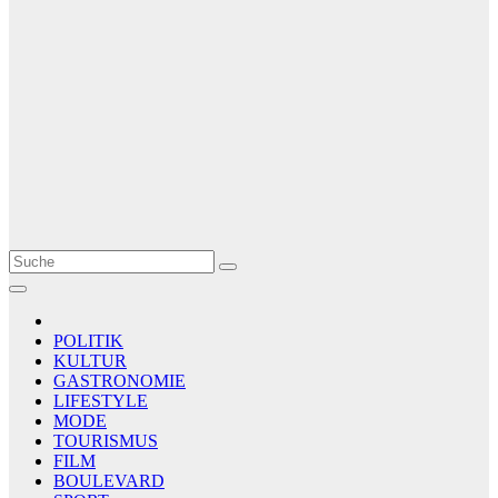
Le Matin
AGENCE DE PRESSE
POLITIK
KULTUR
GASTRONOMIE
LIFESTYLE
MODE
TOURISMUS
FILM
BOULEVARD