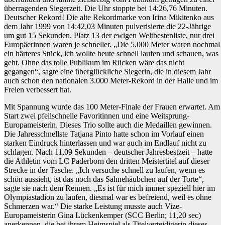
überragenden Siegerzeit. Die Uhr stoppte bei 14:26,76 Minuten.
Deutscher Rekord! Die alte Rekordmarke von Irina Mikitenko aus
dem Jahr 1999 von 14:42,03 Minuten pulverisierte die 22-Jährige
um gut 15 Sekunden. Platz 13 der ewigen Weltbestenliste, nur drei
Europäerinnen waren je schneller. „Die 5.000 Meter waren nochmal
ein härteres Stück, ich wollte heute schnell laufen und schauen, was
geht. Ohne das tolle Publikum im Rücken wäre das nicht
gegangen“, sagte eine überglückliche Siegerin, die in diesem Jahr
auch schon den nationalen 3.000 Meter-Rekord in der Halle und im
Freien verbessert hat.
Mit Spannung wurde das 100 Meter-Finale der Frauen erwartet. Am
Start zwei pfeilschnelle Favoritinnen und eine Weitsprung-
Europameisterin. Dieses Trio sollte auch die Medaillen gewinnen.
Die Jahresschnellste Tatjana Pinto hatte schon im Vorlauf einen
starken Eindruck hinterlassen und war auch im Endlauf nicht zu
schlagen. Nach 11,09 Sekunden – deutscher Jahresbestzeit – hatte
die Athletin vom LC Paderborn den dritten Meistertitel auf dieser
Strecke in der Tasche. „Ich versuche schnell zu laufen, wenn es
schön aussieht, ist das noch das Sahnehäubchen auf der Torte“,
sagte sie nach dem Rennen. „Es ist für mich immer speziell hier im
Olympiastadion zu laufen, diesmal war es befreiend, weil es ohne
Schmerzen war.“ Die starke Leistung musste auch Vize-
Europameisterin Gina Lückenkemper (SCC Berlin; 11,20 sec)
anerkennen, die bei ihrem Heimspiel als Titelverteidigerin dieses