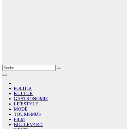
Le Matin
AGENCE DE PRESSE
POLITIK
KULTUR
GASTRONOMIE
LIFESTYLE
MODE
TOURISMUS
FILM
BOULEVARD