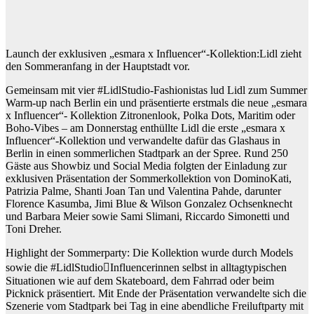
Launch der exklusiven „esmara x Influencer“-Kollektion:Lidl zieht
den Sommeranfang in der Hauptstadt vor.
Gemeinsam mit vier #LidlStudio-Fashionistas lud Lidl zum Summer
Warm-up nach Berlin ein und präsentierte erstmals die neue „esmara
x Influencer“- Kollektion Zitronenlook, Polka Dots, Maritim oder
Boho-Vibes – am Donnerstag enthüllte Lidl die erste „esmara x
Influencer“-Kollektion und verwandelte dafür das Glashaus in
Berlin in einen sommerlichen Stadtpark an der Spree. Rund 250
Gäste aus Showbiz und Social Media folgten der Einladung zur
exklusiven Präsentation der Sommerkollektion von DominoKati,
Patrizia Palme, Shanti Joan Tan und Valentina Pahde, darunter
Florence Kasumba, Jimi Blue & Wilson Gonzalez Ochsenknecht
und Barbara Meier sowie Sami Slimani, Riccardo Simonetti und
Toni Dreher.
Highlight der Sommerparty: Die Kollektion wurde durch Models
sowie die #LidlStudio￾Influencerinnen selbst in alltagtypischen
Situationen wie auf dem Skateboard, dem Fahrrad oder beim
Picknick präsentiert. Mit Ende der Präsentation verwandelte sich die
Szenerie vom Stadtpark bei Tag in eine abendliche Freiluftparty mit