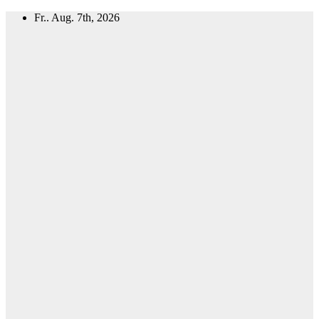
Zum
Fr.. Aug. 7th, 2026
Inhalt
springen