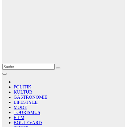
Le Matin
AGENCE DE PRESSE
POLITIK
KULTUR
GASTRONOMIE
LIFESTYLE
MODE
TOURISMUS
FILM
BOULEVARD