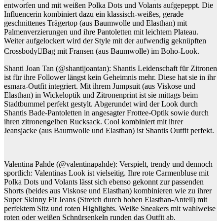
entworfen und mit weißen Polka Dots und Volants aufgepeppt. Die
Influencerin kombiniert dazu ein klassisch-weißes, gerade
geschnittenes Trägertop (aus Baumwolle und Elasthan) mit
Palmenverzierungen und ihre Pantoletten mit leichtem Plateau.
Weiter aufgelockert wird der Style mit der aufwendig geknüpften
Crossbody￾Bag mit Fransen (aus Baumwolle) im Boho-Look.
Shanti Joan Tan (@shantijoantan): Shantis Leidenschaft für Zitronen
ist für ihre Follower längst kein Geheimnis mehr. Diese hat sie in ihr
esmara-Outfit integriert. Mit ihrem Jumpsuit (aus Viskose und
Elasthan) in Wickeloptik und Zitronenprint ist sie mittags beim
Stadtbummel perfekt gestylt. Abgerundet wird der Look durch
Shantis Bade-Pantoletten in angesagter Frottee-Optik sowie durch
ihren zitronengelben Rucksack. Cool kombiniert mit ihrer
Jeansjacke (aus Baumwolle und Elasthan) ist Shantis Outfit perfekt.
Valentina Pahde (@valentinapahde): Verspielt, trendy und dennoch
sportlich: Valentinas Look ist vielseitig. Ihre rote Carmenbluse mit
Polka Dots und Volants lässt sich ebenso gekonnt zur passenden
Shorts (beides aus Viskose und Elasthan) kombinieren wie zu ihrer
Super Skinny Fit Jeans (Stretch durch hohen Elasthan-Anteil) mit
perfektem Sitz und roten Highlights. Weiße Sneakers mit wahlweise
roten oder weißen Schnürsenkeln runden das Outfit ab.