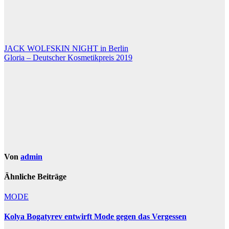
Beitragsnavigation
JACK WOLFSKIN NIGHT in Berlin
Gloria – Deutscher Kosmetikpreis 2019
Von
admin
Ähnliche Beiträge
MODE
Kolya Bogatyrev entwirft Mode gegen das Vergessen