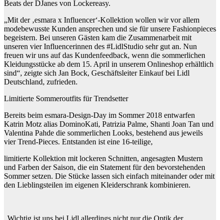
Beats der DJanes von Lockereasy.
„Mit der ‚esmara x Influencer‘-Kollektion wollen wir vor allem
modebewusste Kunden ansprechen und sie für unsere Fashionpieces
begeistern. Bei unseren Gästen kam die Zusammenarbeit mit
unseren vier Influencerinnen des #LidlStudio sehr gut an. Nun
freuen wir uns auf das Kundenfeedback, wenn die sommerlichen
Kleidungsstücke ab dem 15. April in unserem Onlineshop erhältlich
sind“, zeigte sich Jan Bock, Geschäftsleiter Einkauf bei Lidl
Deutschland, zufrieden.
Limitierte Sommeroutfits für Trendsetter
Bereits beim esmara-Design-Day im Sommer 2018 entwarfen
Katrin Motz alias DominoKati, Patrizia Palme, Shanti Joan Tan und
Valentina Pahde die sommerlichen Looks, bestehend aus jeweils
vier Trend-Pieces. Entstanden ist eine 16-teilige,
limitierte Kollektion mit lockeren Schnitten, angesagten Mustern
und Farben der Saison, die ein Statement für den bevorstehenden
Sommer setzen. Die Stücke lassen sich einfach miteinander oder mit
den Lieblingsteilen im eigenen Kleiderschrank kombinieren.
„Wichtig ist uns bei Lidl allerdings nicht nur die Optik der