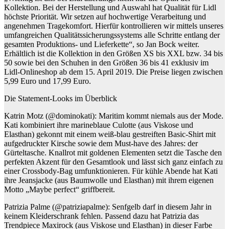
Kollektion. Bei der Herstellung und Auswahl hat Qualität für Lidl
höchste Priorität. Wir setzen auf hochwertige Verarbeitung und
angenehmen Tragekomfort. Hierfür kontrollieren wir mittels unseres
umfangreichen Qualitätssicherungssystems alle Schritte entlang der
gesamten Produktions- und Lieferkette“, so Jan Bock weiter.
Erhältlich ist die Kollektion in den Größen XS bis XXL bzw. 34 bis
50 sowie bei den Schuhen in den Größen 36 bis 41 exklusiv im
Lidl-Onlineshop ab dem 15. April 2019. Die Preise liegen zwischen
5,99 Euro und 17,99 Euro.
Die Statement-Looks im Überblick
Katrin Motz (@dominokati): Maritim kommt niemals aus der Mode.
Kati kombiniert ihre marineblaue Culotte (aus Viskose und
Elasthan) gekonnt mit einem weiß-blau gestreiften Basic-Shirt mit
aufgedruckter Kirsche sowie dem Must-have des Jahres: der
Gürteltasche. Knallrot mit goldenen Elementen setzt die Tasche den
perfekten Akzent für den Gesamtlook und lässt sich ganz einfach zu
einer Crossbody-Bag umfunktionieren. Für kühle Abende hat Kati
ihre Jeansjacke (aus Baumwolle und Elasthan) mit ihrem eigenen
Motto „Maybe perfect“ griffbereit.
Patrizia Palme (@patriziapalme): Senfgelb darf in diesem Jahr in
keinem Kleiderschrank fehlen. Passend dazu hat Patrizia das
Trendpiece Maxirock (aus Viskose und Elasthan) in dieser Farbe