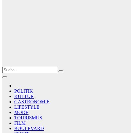
Le Matin
AGENCE DE PRESSE
POLITIK
KULTUR
GASTRONOMIE
LIFESTYLE
MODE
TOURISMUS
FILM
BOULEVARD