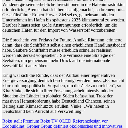
Windenergie seien erhebliche Investitionen in die Hafeninfrastruktur
erforderlich. „Bremen hat sich bereits aufgemacht“, so bremenports-
Geschäftsführer Robert Howe. Ziel sei es, gemeinsam mit den
Unternehmen im Hafen bis spätestens 2035 klimaneutral zu werden.
Darüber hinaus seien große Anstrengungen erforderlich, um die
deutschen Häfen für den Import von Wasserstoff vorzubereiten.
Die Sprecherin von Fridays for Future, Annika Rittmann, erinnerte
daran, dass die Schifffahrt selbst einen erheblichen Handlungsbedarf
habe. Saubere Schifffahrt müsse erheblich schneller realisiert
werden als derzeit vorgesehen. Sie vermisse eine Strategie der
Seehäfen, um gemeinsam mehr Druck auf die internationale
Seeschifffahrt auszuüben.
Einig war sich die Runde, dass der Aufbau einer regenerativen
Energieversorgung deutlich beschleunigt werden muss. „Es braucht
klare ordnungspolitische Vorgaben, um die Ziele zu erreichen“, so
Kira Vinke, die sich in ihrer Forschungsarbeit intensiv mit der
Situation der Länder im globalen Süden befasst hat. Trotz der
massiven Herausforderung habe Deutschland Chancen, seinen
Beitrag zum Klimaschutz zu erfüllen. Vinke: „Wir haben in
Deutschland kein Anrecht auf Verzweiflung.“
Beitragsnavigation
Roku stellt Premium Roku TV OLED Referenzdesign vor
Ecobuilding: Gröner Group definiert ökologisches und innovatives