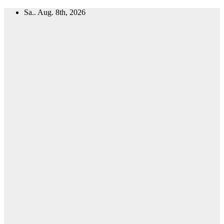
Zum
Sa.. Aug. 8th, 2026
Inhalt
springen