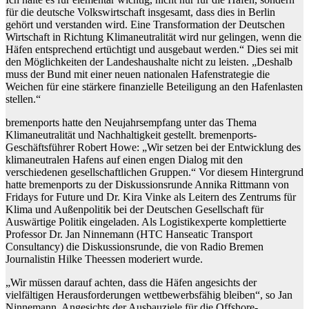
für die deutsche Volkswirtschaft insgesamt, dass dies in Berlin
gehört und verstanden wird. Eine Transformation der Deutschen
Wirtschaft in Richtung Klimaneutralität wird nur gelingen, wenn die
Häfen entsprechend ertüchtigt und ausgebaut werden.“ Dies sei mit
den Möglichkeiten der Landeshaushalte nicht zu leisten. „Deshalb
muss der Bund mit einer neuen nationalen Hafenstrategie die
Weichen für eine stärkere finanzielle Beteiligung an den Hafenlasten
stellen.“
bremenports hatte den Neujahrsempfang unter das Thema
Klimaneutralität und Nachhaltigkeit gestellt. bremenports-
Geschäftsführer Robert Howe: „Wir setzen bei der Entwicklung des
klimaneutralen Hafens auf einen engen Dialog mit den
verschiedenen gesellschaftlichen Gruppen.“ Vor diesem Hintergrund
hatte bremenports zu der Diskussionsrunde Annika Rittmann von
Fridays for Future und Dr. Kira Vinke als Leitern des Zentrums für
Klima und Außenpolitik bei der Deutschen Gesellschaft für
Auswärtige Politik eingeladen. Als Logistikexperte komplettierte
Professor Dr. Jan Ninnemann (HTC Hanseatic Transport
Consultancy) die Diskussionsrunde, die von Radio Bremen
Journalistin Hilke Theessen moderiert wurde.
„Wir müssen darauf achten, dass die Häfen angesichts der
vielfältigen Herausforderungen wettbewerbsfähig bleiben“, so Jan
Ninnemann. Angesichts der Ausbauziele für die Offshore-