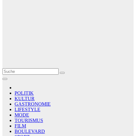
Le Matin
AGENCE DE PRESSE
POLITIK
KULTUR
GASTRONOMIE
LIFESTYLE
MODE
TOURISMUS
FILM
BOULEVARD