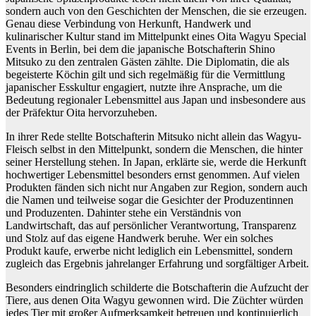
sondern auch von den Geschichten der Menschen, die sie erzeugen.
Genau diese Verbindung von Herkunft, Handwerk und
kulinarischer Kultur stand im Mittelpunkt eines Oita Wagyu Special
Events in Berlin, bei dem die japanische Botschafterin Shino
Mitsuko zu den zentralen Gästen zählte. Die Diplomatin, die als
begeisterte Köchin gilt und sich regelmäßig für die Vermittlung
japanischer Esskultur engagiert, nutzte ihre Ansprache, um die
Bedeutung regionaler Lebensmittel aus Japan und insbesondere aus
der Präfektur Oita hervorzuheben.
In ihrer Rede stellte Botschafterin Mitsuko nicht allein das Wagyu-
Fleisch selbst in den Mittelpunkt, sondern die Menschen, die hinter
seiner Herstellung stehen. In Japan, erklärte sie, werde die Herkunft
hochwertiger Lebensmittel besonders ernst genommen. Auf vielen
Produkten fänden sich nicht nur Angaben zur Region, sondern auch
die Namen und teilweise sogar die Gesichter der Produzentinnen
und Produzenten. Dahinter stehe ein Verständnis von
Landwirtschaft, das auf persönlicher Verantwortung, Transparenz
und Stolz auf das eigene Handwerk beruhe. Wer ein solches
Produkt kaufe, erwerbe nicht lediglich ein Lebensmittel, sondern
zugleich das Ergebnis jahrelanger Erfahrung und sorgfältiger Arbeit.
Besonders eindringlich schilderte die Botschafterin die Aufzucht der
Tiere, aus denen Oita Wagyu gewonnen wird. Die Züchter würden
jedes Tier mit großer Aufmerksamkeit betreuen und kontinuierlich