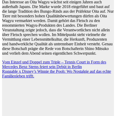
Das Interesse an Oita Wagyu wächst seit einigen Jahren auch
außerhalb Japans. Die Marke wurde 2018 eingeführt und baut auf
die lange Tradition des Bungo-Rinds aus der Präfektur Oita auf. Nur
Tiere mit besonders hohen Qualitätsbewertungen dürfen als Oita
Wagyu vermarktet werden. Damit gehört das Fleisch zu den
renommierten Wagyu-Produkten des Landes. Die Berliner
Veranstaltung zeigte jedoch, dass die Verantwortlichen nicht allein
über Fleisch sprechen wollen. Im Mittelpunkt steht vielmehr die
Vermittlung einer Lebensmittelkultur, die Herkunft, Produzenten
und handwerkliche Qualität als untrennbare Einheit versteht. Genau
diese Botschaft prägte die Rede von Botschafterin Shino Mitsuko
und verlieh dem Abend seinen eigentlichen Schwerpunkt.
Beitragsnavigation
Vom Einzel und Doppel zum Triple – Tennis Court in Form des
Mercedes Benz Sterns feiert sein Debüt in Berlin
Ruggable x Disney’s Winnie the Pooh: Wo Nostalgie auf das echte
Familienleben trifft.