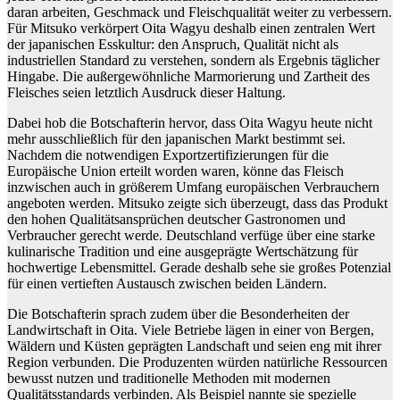
daran arbeiten, Geschmack und Fleischqualität weiter zu verbessern.
Für Mitsuko verkörpert Oita Wagyu deshalb einen zentralen Wert
der japanischen Esskultur: den Anspruch, Qualität nicht als
industriellen Standard zu verstehen, sondern als Ergebnis täglicher
Hingabe. Die außergewöhnliche Marmorierung und Zartheit des
Fleisches seien letztlich Ausdruck dieser Haltung.
Dabei hob die Botschafterin hervor, dass Oita Wagyu heute nicht
mehr ausschließlich für den japanischen Markt bestimmt sei.
Nachdem die notwendigen Exportzertifizierungen für die
Europäische Union erteilt worden waren, könne das Fleisch
inzwischen auch in größerem Umfang europäischen Verbrauchern
angeboten werden. Mitsuko zeigte sich überzeugt, dass das Produkt
den hohen Qualitätsansprüchen deutscher Gastronomen und
Verbraucher gerecht werde. Deutschland verfüge über eine starke
kulinarische Tradition und eine ausgeprägte Wertschätzung für
hochwertige Lebensmittel. Gerade deshalb sehe sie großes Potenzial
für einen vertieften Austausch zwischen beiden Ländern.
Die Botschafterin sprach zudem über die Besonderheiten der
Landwirtschaft in Oita. Viele Betriebe lägen in einer von Bergen,
Wäldern und Küsten geprägten Landschaft und seien eng mit ihrer
Region verbunden. Die Produzenten würden natürliche Ressourcen
bewusst nutzen und traditionelle Methoden mit modernen
Qualitätsstandards verbinden. Als Beispiel nannte sie spezielle