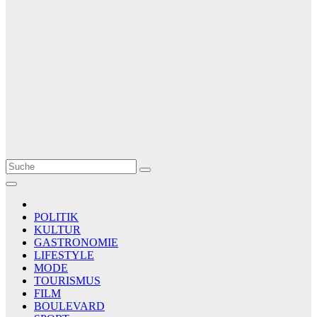
Le Matin
AGENCE DE PRESSE
POLITIK
KULTUR
GASTRONOMIE
LIFESTYLE
MODE
TOURISMUS
FILM
BOULEVARD