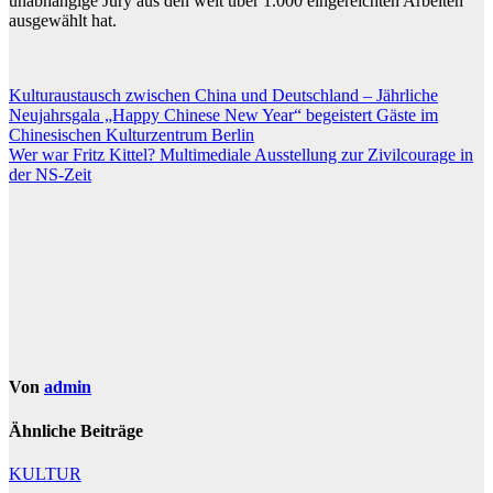
unabhängige Jury aus den weit über 1.000 eingereichten Arbeiten
ausgewählt hat.
Beitragsnavigation
Kulturaustausch zwischen China und Deutschland – Jährliche
Neujahrsgala „Happy Chinese New Year“ begeistert Gäste im
Chinesischen Kulturzentrum Berlin
Wer war Fritz Kittel? Multimediale Ausstellung zur Zivilcourage in
der NS-Zeit
Von
admin
Ähnliche Beiträge
KULTUR