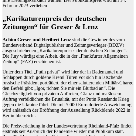
Ihre Lieblingskarikatur wählen. Der Publikumspreis wird am 14.
Februar 2023 verliehen.
„Karikaturenpreis der deutschen
Zeitungen“ für Greser & Lenz
Achim Greser und Heribert Lenz
sind die Gewinner des vom
Bundesverband Digitalpublisher und Zeitungsverleger (BDZV)
ausgeschriebenen „Karikaturenpreises der deutschen Zeitungen“.
Die Jury würdigt eine Arbeit, die in der „Frankfurter Allgemeinen
Zeitung“ (FAZ) erschienen ist.
Unter dem Titel „Putin privat“ wird hier der in Bademantel und
Schlappen durch goldene Kreml-Türen vor sich hin latschende
russische Präsident porträtiert, der einer salutierenden Militär-Charge
den Befehl gibt: „Igor, richten Sie mir ein Blutbad an“. Die
Gleichzeitigkeit von privatem Auftreten, Glanz und maßlosem
Auftrag verbildlichen die Brutalität, mit der Putin Russlands Krieg
gegen die Ukraine führt. Die mit 5.000 Euro dotierte Auszeichnung
wird anlässlich der Eröffnung der Ausstellung Rückblende 2022 in
Berlin überreicht.
Die Preisverleihung in der Landesvertretung Rheinland-Pfalz findet
erstmals seit Ausbruch der Pandemie wieder mit Publikum statt.