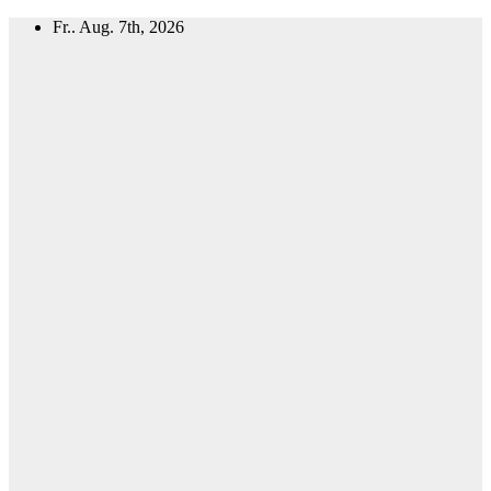
Zum
Fr.. Aug. 7th, 2026
Inhalt
springen