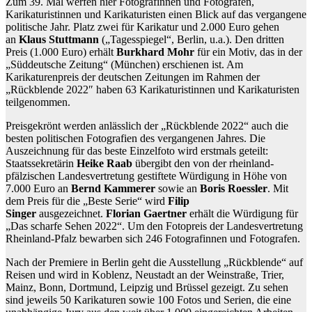
Zum 39. Mal werfen hier Fotografinnen und Fotografen,
Karikaturistinnen und Karikaturisten einen Blick auf das vergangene
politische Jahr. Platz zwei für Karikatur und 2.000 Euro gehen
an
Klaus Stuttmann
(„Tagesspiegel“, Berlin, u.a.). Den dritten
Preis (1.000 Euro) erhält
Burkhard Mohr
für ein Motiv, das in der
„Süddeutsche Zeitung“ (München) erschienen ist. Am
Karikaturenpreis der deutschen Zeitungen im Rahmen der
„Rückblende 2022″ haben 63 Karikaturistinnen und Karikaturisten
teilgenommen.
Preisgekrönt werden anlässlich der „Rückblende 2022“ auch die
besten politischen Fotografien des vergangenen Jahres. Die
Auszeichnung für das beste Einzelfoto wird erstmals geteilt:
Staatssekretärin
Heike Raab
übergibt den von der rheinland-
pfälzischen Landesvertretung gestiftete Würdigung in Höhe von
7.000 Euro an
Bernd Kammerer
sowie an
Boris Roessler
. Mit
dem Preis für die „Beste Serie“ wird
Filip
Singer
ausgezeichnet.
Florian Gaertner
erhält die Würdigung für
„Das scharfe Sehen 2022“. Um den Fotopreis der Landesvertretung
Rheinland-Pfalz bewarben sich 246 Fotografinnen und Fotografen.
Nach der Premiere in Berlin geht die Ausstellung „Rückblende“ auf
Reisen und wird in Koblenz, Neustadt an der Weinstraße, Trier,
Mainz, Bonn, Dortmund, Leipzig und Brüssel gezeigt. Zu sehen
sind jeweils 50 Karikaturen sowie 100 Fotos und Serien, die eine