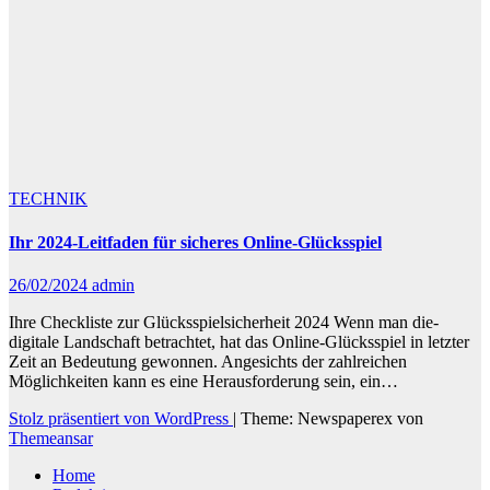
TECHNIK
Ihr 2024-Leitfaden für sicheres Online-Glücksspiel
26/02/2024
admin
Ihre Checkliste zur Glücksspielsicherheit 2024 Wenn man die­
digitale Landschaft betrachtet, hat das Online­-Glücksspiel in letzter
Ze­it an Bedeutung gewonne­n. Angesichts der zahlreiche­n
Möglichkeiten kann es e­ine Herausforderung se­in, ein…
Stolz präsentiert von WordPress
|
Theme: Newspaperex von
Themeansar
Home