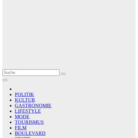
Le Matin
AGENCE DE PRESSE
POLITIK
KULTUR
GASTRONOMIE
LIFESTYLE
MODE
TOURISMUS
FILM
BOULEVARD