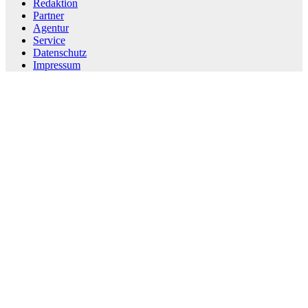
Redaktion
Partner
Agentur
Service
Datenschutz
Impressum