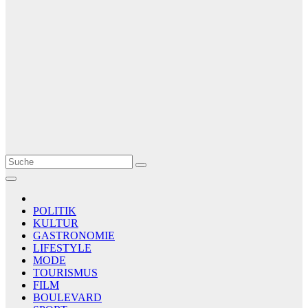
Le Matin
AGENCE DE PRESSE
POLITIK
KULTUR
GASTRONOMIE
LIFESTYLE
MODE
TOURISMUS
FILM
BOULEVARD