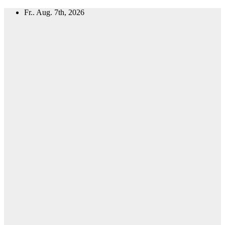
Zum
Fr.. Aug. 7th, 2026
Inhalt
springen