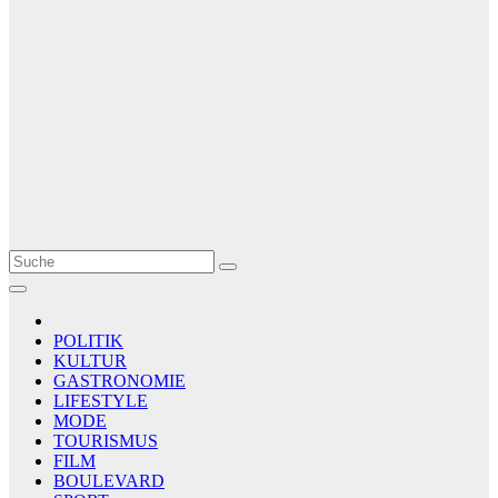
Le Matin
AGENCE DE PRESSE
POLITIK
KULTUR
GASTRONOMIE
LIFESTYLE
MODE
TOURISMUS
FILM
BOULEVARD