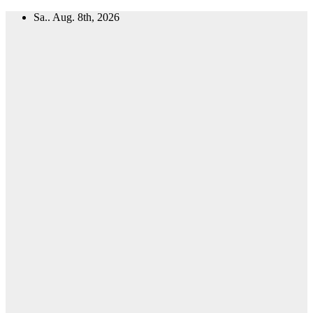
Zum
Sa.. Aug. 8th, 2026
Inhalt
springen