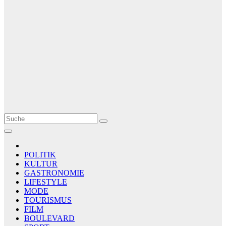
Le Matin
AGENCE DE PRESSE
POLITIK
KULTUR
GASTRONOMIE
LIFESTYLE
MODE
TOURISMUS
FILM
BOULEVARD