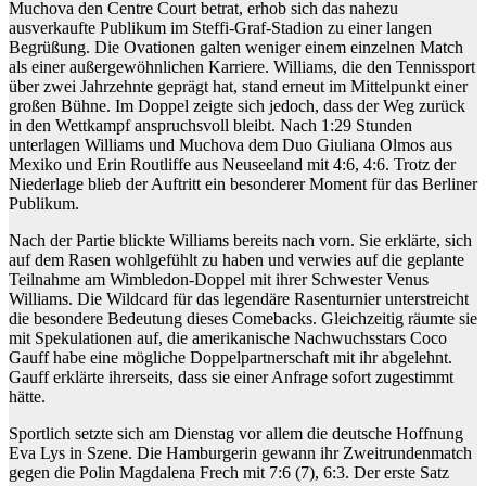
Muchova den Centre Court betrat, erhob sich das nahezu
ausverkaufte Publikum im Steffi-Graf-Stadion zu einer langen
Begrüßung. Die Ovationen galten weniger einem einzelnen Match
als einer außergewöhnlichen Karriere. Williams, die den Tennissport
über zwei Jahrzehnte geprägt hat, stand erneut im Mittelpunkt einer
großen Bühne. Im Doppel zeigte sich jedoch, dass der Weg zurück
in den Wettkampf anspruchsvoll bleibt. Nach 1:29 Stunden
unterlagen Williams und Muchova dem Duo Giuliana Olmos aus
Mexiko und Erin Routliffe aus Neuseeland mit 4:6, 4:6. Trotz der
Niederlage blieb der Auftritt ein besonderer Moment für das Berliner
Publikum.
Nach der Partie blickte Williams bereits nach vorn. Sie erklärte, sich
auf dem Rasen wohlgefühlt zu haben und verwies auf die geplante
Teilnahme am Wimbledon-Doppel mit ihrer Schwester Venus
Williams. Die Wildcard für das legendäre Rasenturnier unterstreicht
die besondere Bedeutung dieses Comebacks. Gleichzeitig räumte sie
mit Spekulationen auf, die amerikanische Nachwuchsstars Coco
Gauff habe eine mögliche Doppelpartnerschaft mit ihr abgelehnt.
Gauff erklärte ihrerseits, dass sie einer Anfrage sofort zugestimmt
hätte.
Sportlich setzte sich am Dienstag vor allem die deutsche Hoffnung
Eva Lys in Szene. Die Hamburgerin gewann ihr Zweitrundenmatch
gegen die Polin Magdalena Frech mit 7:6 (7), 6:3. Der erste Satz