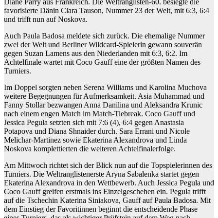
Diane Parry aus Frankreich. Die Weltranglisten-60. besiegte die
favorisierte Dänin Clara Tauson, Nummer 23 der Welt, mit 6:3, 6:4
und trifft nun auf Noskova.
Auch Paula Badosa meldete sich zurück. Die ehemalige Nummer
zwei der Welt und Berliner Wildcard-Spielerin gewann souverän
gegen Suzan Lamens aus den Niederlanden mit 6:3, 6:2. Im
Achtelfinale wartet mit Coco Gauff eine der größten Namen des
Turniers.
Im Doppel sorgten neben Serena Williams und Karolina Muchova
weitere Begegnungen für Aufmerksamkeit. Asia Muhammad und
Fanny Stollar bezwangen Anna Danilina und Aleksandra Krunic
nach einem engen Match im Match-Tiebreak. Coco Gauff und
Jessica Pegula setzten sich mit 7:6 (4), 6:4 gegen Anastasia
Potapova und Diana Shnaider durch. Sara Errani und Nicole
Melichar-Martinez sowie Ekaterina Alexandrova und Linda
Noskova komplettierten die weiteren Achtelfinalerfolge.
Am Mittwoch richtet sich der Blick nun auf die Topspielerinnen des
Turniers. Die Weltranglistenerste Aryna Sabalenka startet gegen
Ekaterina Alexandrova in den Wettbewerb. Auch Jessica Pegula und
Coco Gauff greifen erstmals ins Einzelgeschehen ein. Pegula trifft
auf die Tschechin Katerina Siniakova, Gauff auf Paula Badosa. Mit
dem Einstieg der Favoritinnen beginnt die entscheidende Phase
eines Turniers, das als wichtiger Prüfstein auf dem Weg nach