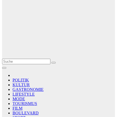
Le Matin
AGENCE DE PRESSE
POLITIK
KULTUR
GASTRONOMIE
LIFESTYLE
MODE
TOURISMUS
FILM
BOULEVARD