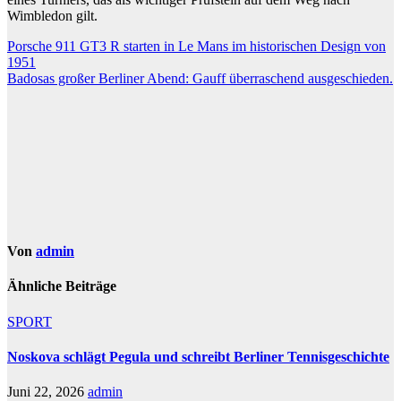
Wimbledon gilt.
Beitragsnavigation
Porsche 911 GT3 R starten in Le Mans im historischen Design von
1951
Badosas großer Berliner Abend: Gauff überraschend ausgeschieden.
Von
admin
Ähnliche Beiträge
SPORT
Noskova schlägt Pegula und schreibt Berliner Tennisgeschichte
Juni 22, 2026
admin