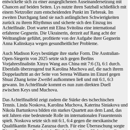
entwickelte sich zu einer ausgeglichenen Auseinandersetzung mit
Chancen auf beiden Seiten. Lys nutzte ihren Satzball schließlich mit
einem Netzroller zum entscheidenden Punkt im Tiebreak. Im
zweiten Durchgang fand sie nach anfänglichen Schwierigkeiten
zurück zu ihrem Rhythmus und sicherte sich den Einzug ins
Achtelfinale. Dort wartet mit Elina Svitolina eine international
erfahrene Gegnerin. Die Ukrainerin, derzeit auf Rang acht der
Weltrangliste geführt, profitierte von der Aufgabe ihrer Gegnerin
Anna Kalinskaya wegen gesundheitlicher Probleme.
Auch Madison Keys bestätigte ihre starke Form. Die Australian-
Open-Siegerin von 2025 setzte sich gegen Berlins
Vorjahresfinalistin Xinyu Wang aus China mit 7:6 (3), 6:1 durch.
Ebenfalls überzeugend trat Karolina Muchova auf, die nach ihrem
Doppelauftritt an der Seite von Serena Williams im Einzel gegen
Shuai Zhang keine Zweifel aufkommen ließ und mit 6:1, 6:3
gewann. Im Achtelfinale kommt es nun zum direkten Duell
zwischen Keys und Muchova.
Das Achtelfinalfeld zeigt zudem die Stärke des tschechischen
Tennis. Linda Noskova, Karolina Muchova, Katerina Siniakova und
Nikola Bartunkova bilden ein starkes Quartett aus dem Land, das
seit Jahren eine bedeutende Rolle im internationalen Frauentennis
spielt. Noskova setzte sich mit 6:1, 6:4 gegen die mexikanische
Qualifikantin Renata Zarazua durch. Für eine Überraschung sorgte