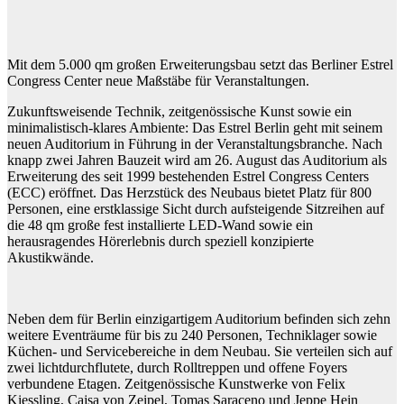
Mit dem 5.000 qm großen Erweiterungsbau setzt das Berliner Estrel
Congress Center neue Maßstäbe für Veranstaltungen.
Zukunftsweisende Technik, zeitgenössische Kunst sowie ein
minimalistisch-klares Ambiente: Das Estrel Berlin geht mit seinem
neuen Auditorium in Führung in der Veranstaltungsbranche. Nach
knapp zwei Jahren Bauzeit wird am 26. August das Auditorium als
Erweiterung des seit 1999 bestehenden Estrel Congress Centers
(ECC) eröffnet. Das Herzstück des Neubaus bietet Platz für 800
Personen, eine erstklassige Sicht durch aufsteigende Sitzreihen auf
die 48 qm große fest installierte LED-Wand sowie ein
herausragendes Hörerlebnis durch speziell konzipierte
Akustikwände.
Neben dem für Berlin einzigartigem Auditorium befinden sich zehn
weitere Eventräume für bis zu 240 Personen, Techniklager sowie
Küchen- und Servicebereiche in dem Neubau. Sie verteilen sich auf
zwei lichtdurchflutete, durch Rolltreppen und offene Foyers
verbundene Etagen. Zeitgenössische Kunstwerke von Felix
Kiessling, Cajsa von Zeipel, Tomas Saraceno und Jeppe Hein