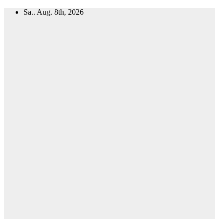
Zum
Sa.. Aug. 8th, 2026
Inhalt
springen