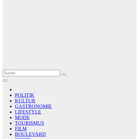
Le Matin
AGENCE DE PRESSE
POLITIK
KULTUR
GASTRONOMIE
LIFESTYLE
MODE
TOURISMUS
FILM
BOULEVARD