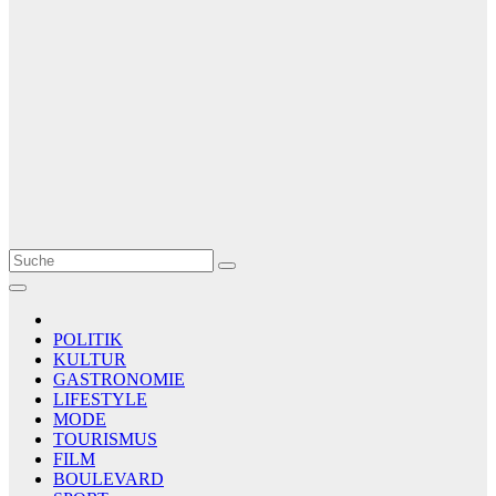
Le Matin
AGENCE DE PRESSE
POLITIK
KULTUR
GASTRONOMIE
LIFESTYLE
MODE
TOURISMUS
FILM
BOULEVARD