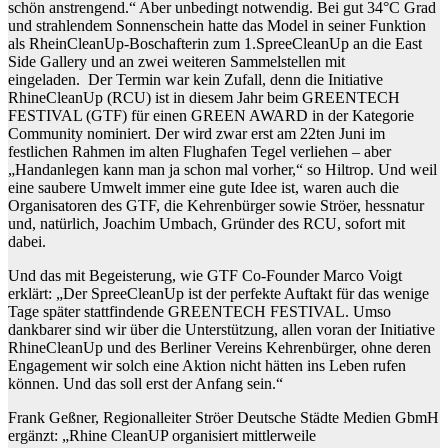
schön anstrengend.“ Aber unbedingt notwendig. Bei gut 34°C Grad
und strahlendem Sonnenschein hatte das Model in seiner Funktion
als RheinCleanUp-Boschafterin zum 1.SpreeCleanUp an die East
Side Gallery und an zwei weiteren Sammelstellen mit
eingeladen. Der Termin war kein Zufall, denn die Initiative
RhineCleanUp (RCU) ist in diesem Jahr beim GREENTECH
FESTIVAL (GTF) für einen GREEN AWARD in der Kategorie
Community nominiert. Der wird zwar erst am 22ten Juni im
festlichen Rahmen im alten Flughafen Tegel verliehen – aber
„Handanlegen kann man ja schon mal vorher,“ so Hiltrop. Und weil
eine saubere Umwelt immer eine gute Idee ist, waren auch die
Organisatoren des GTF, die Kehrenbürger sowie Ströer, hessnatur
und, natürlich, Joachim Umbach, Gründer des RCU, sofort mit
dabei.
Und das mit Begeisterung, wie GTF Co-Founder Marco Voigt
erklärt: „Der SpreeCleanUp ist der perfekte Auftakt für das wenige
Tage später stattfindende GREENTECH FESTIVAL. Umso
dankbarer sind wir über die Unterstützung, allen voran der Initiative
RhineCleanUp und des Berliner Vereins Kehrenbürger, ohne deren
Engagement wir solch eine Aktion nicht hätten ins Leben rufen
können. Und das soll erst der Anfang sein.“
Frank Geßner, Regionalleiter Ströer Deutsche Städte Medien GbmH
ergänzt: „Rhine CleanUP organisiert mittlerweile