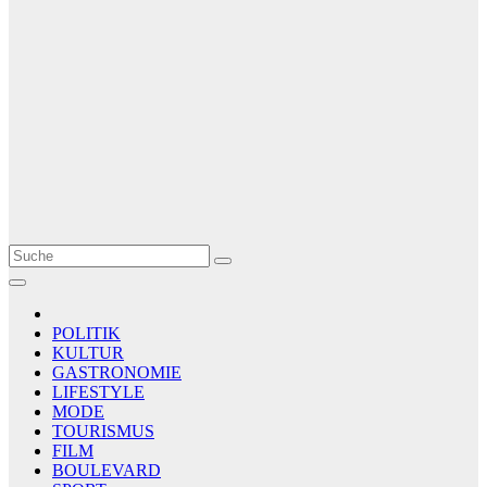
Le Matin
AGENCE DE PRESSE
POLITIK
KULTUR
GASTRONOMIE
LIFESTYLE
MODE
TOURISMUS
FILM
BOULEVARD