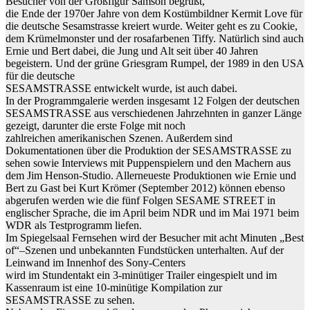
Besucher von der Großfigur Samson begrüßt,
die Ende der 1970er Jahre von dem Kostümbildner Kermit Love für
die deutsche Sesamstrasse kreiert wurde. Weiter geht es zu Cookie,
dem Krümelmonster und der rosafarbenen Tiffy. Natürlich sind auch
Ernie und Bert dabei, die Jung und Alt seit über 40 Jahren
begeistern. Und der grüne Griesgram Rumpel, der 1989 in den USA
für die deutsche
SESAMSTRASSE entwickelt wurde, ist auch dabei.
In der Programmgalerie werden insgesamt 12 Folgen der deutschen
SESAMSTRASSE aus verschiedenen Jahrzehnten in ganzer Länge
gezeigt, darunter die erste Folge mit noch
zahlreichen amerikanischen Szenen. Außerdem sind
Dokumentationen über die Produktion der SESAMSTRASSE zu
sehen sowie Interviews mit Puppenspielern und den Machern aus
dem Jim Henson-Studio. Allerneueste Produktionen wie Ernie und
Bert zu Gast bei Kurt Krömer (September 2012) können ebenso
abgerufen werden wie die fünf Folgen SESAME STREET in
englischer Sprache, die im April beim NDR und im Mai 1971 beim
WDR als Testprogramm liefen.
Im Spiegelsaal Fernsehen wird der Besucher mit acht Minuten „Best
of“–Szenen und unbekannten Fundstücken unterhalten. Auf der
Leinwand im Innenhof des Sony-Centers
wird im Stundentakt ein 3-minütiger Trailer eingespielt und im
Kassenraum ist eine 10-minütige Kompilation zur
SESAMSTRASSE zu sehen.