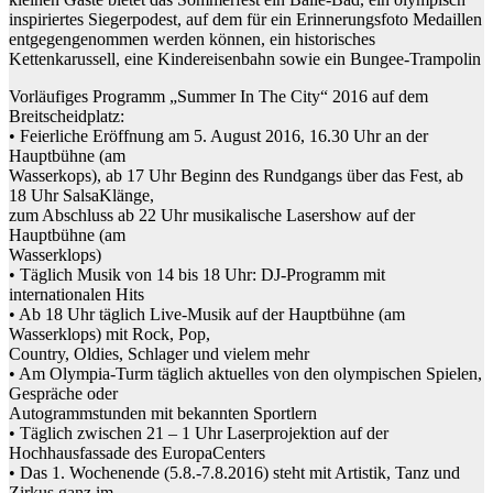
inspiriertes Siegerpodest, auf dem für ein Erinnerungsfoto Medaillen
entgegengenommen werden können, ein historisches
Kettenkarussell, eine Kindereisenbahn sowie ein Bungee-Trampolin
Vorläufiges Programm „Summer In The City“ 2016 auf dem
Breitscheidplatz:
• Feierliche Eröffnung am 5. August 2016, 16.30 Uhr an der
Hauptbühne (am
Wasserkops), ab 17 Uhr Beginn des Rundgangs über das Fest, ab
18 Uhr SalsaKlänge,
zum Abschluss ab 22 Uhr musikalische Lasershow auf der
Hauptbühne (am
Wasserklops)
• Täglich Musik von 14 bis 18 Uhr: DJ-Programm mit
internationalen Hits
• Ab 18 Uhr täglich Live-Musik auf der Hauptbühne (am
Wasserklops) mit Rock, Pop,
Country, Oldies, Schlager und vielem mehr
• Am Olympia-Turm täglich aktuelles von den olympischen Spielen,
Gespräche oder
Autogrammstunden mit bekannten Sportlern
• Täglich zwischen 21 – 1 Uhr Laserprojektion auf der
Hochhausfassade des EuropaCenters
• Das 1. Wochenende (5.8.-7.8.2016) steht mit Artistik, Tanz und
Zirkus ganz im