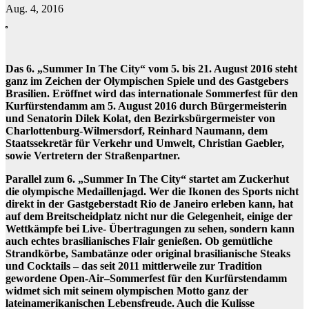
Aug. 4, 2016
Das 6. „Summer In The City“ vom 5. bis 21. August 2016 steht
ganz im Zeichen der Olympischen Spiele und des Gastgebers
Brasilien. Eröffnet wird das internationale Sommerfest für den
Kurfürstendamm am 5. August 2016 durch Bürgermeisterin
und Senatorin Dilek Kolat, den Bezirksbürgermeister von
Charlottenburg-Wilmersdorf, Reinhard Naumann, dem
Staatssekretär für Verkehr und Umwelt, Christian Gaebler,
sowie Vertretern der Straßenpartner.
Parallel zum 6. „Summer In The City“ startet am Zuckerhut
die olympische Medaillenjagd. Wer die Ikonen des Sports nicht
direkt in der Gastgeberstadt Rio de Janeiro erleben kann, hat
auf dem Breitscheidplatz nicht nur die Gelegenheit, einige der
Wettkämpfe bei Live- Übertragungen zu sehen, sondern kann
auch echtes brasilianisches Flair genießen. Ob gemütliche
Strandkörbe, Sambatänze oder original brasilianische Steaks
und Cocktails – das seit 2011 mittlerweile zur Tradition
gewordene Open-Air–Sommerfest für den Kurfürstendamm
widmet sich mit seinem olympischen Motto ganz der
lateinamerikanischen Lebensfreude. Auch die Kulisse