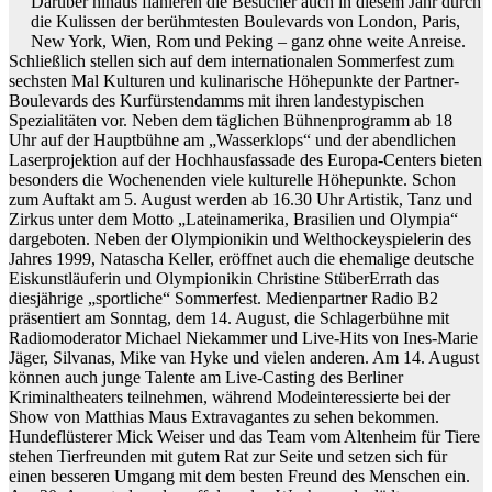
Darüber hinaus flanieren die Besucher auch in diesem Jahr durch
die Kulissen der berühmtesten Boulevards von London, Paris,
New York, Wien, Rom und Peking – ganz ohne weite Anreise.
Schließlich stellen sich auf dem internationalen Sommerfest zum
sechsten Mal Kulturen und kulinarische Höhepunkte der Partner-
Boulevards des Kurfürstendamms mit ihren landestypischen
Spezialitäten vor. Neben dem täglichen Bühnenprogramm ab 18
Uhr auf der Hauptbühne am „Wasserklops“ und der abendlichen
Laserprojektion auf der Hochhausfassade des Europa-Centers bieten
besonders die Wochenenden viele kulturelle Höhepunkte. Schon
zum Auftakt am 5. August werden ab 16.30 Uhr Artistik, Tanz und
Zirkus unter dem Motto „Lateinamerika, Brasilien und Olympia“
dargeboten. Neben der Olympionikin und Welthockeyspielerin des
Jahres 1999, Natascha Keller, eröffnet auch die ehemalige deutsche
Eiskunstläuferin und Olympionikin Christine StüberErrath das
diesjährige „sportliche“ Sommerfest. Medienpartner Radio B2
präsentiert am Sonntag, dem 14. August, die Schlagerbühne mit
Radiomoderator Michael Niekammer und Live-Hits von Ines-Marie
Jäger, Silvanas, Mike van Hyke und vielen anderen. Am 14. August
können auch junge Talente am Live-Casting des Berliner
Kriminaltheaters teilnehmen, während Modeinteressierte bei der
Show von Matthias Maus Extravagantes zu sehen bekommen.
Hundeflüsterer Mick Weiser und das Team vom Altenheim für Tiere
stehen Tierfreunden mit gutem Rat zur Seite und setzen sich für
einen besseren Umgang mit dem besten Freund des Menschen ein.