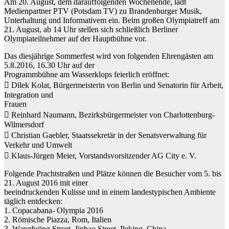
Am 20. August, dem darauffolgenden Wochenende, lädt
Medienpartner PTV (Potsdam TV) zu Brandenburger Musik,
Unterhaltung und Informativem ein. Beim großen Olympiatreff am
21. August, ab 14 Uhr stellen sich schließlich Berliner
Olympiateilnehmer auf der Hauptbühne vor.
Das diesjährige Sommerfest wird von folgenden Ehrengästen am
5.8.2016, 16.30 Uhr auf der
Programmbühne am Wasserklops feierlich eröffnet:
 Dilek Kolat, Bürgermeisterin von Berlin und Senatorin für Arbeit,
Integration und
Frauen
 Reinhard Naumann, Bezirksbürgermeister von Charlottenburg-
Wilmersdorf
 Christian Gaebler, Staatssekretär in der Senatsverwaltung für
Verkehr und Umwelt
 Klaus-Jürgen Meier, Vorstandsvorsitzender AG City e. V.
Folgende Prachtstraßen und Plätze können die Besucher vom 5. bis
21. August 2016 mit einer
beeindruckenden Kulisse und in einem landestypischen Ambiente
täglich entdecken:
1. Copacabana- Olympia 2016
2. Römische Piazza, Rom, Italien
3. Wangfujing Street, Jinbao Street, Peking, China