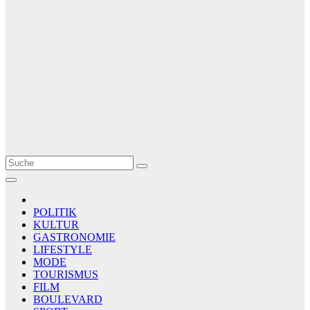
Le Matin
AGENCE DE PRESSE
POLITIK
KULTUR
GASTRONOMIE
LIFESTYLE
MODE
TOURISMUS
FILM
BOULEVARD