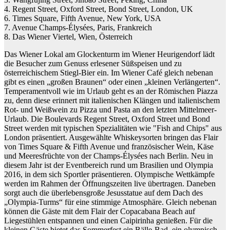
4. Regent Street, Oxford Street, Bond Street, London, UK
6. Times Square, Fifth Avenue, New York, USA
7. Avenue Champs-Élysées, Paris, Frankreich
8. Das Wiener Viertel, Wien, Österreich
Das Wiener Lokal am Glockenturm im Wiener Heurigendorf lädt
die Besucher zum Genuss erlesener Süßspeisen und zu
österreichischem Stiegl-Bier ein. Im Wiener Café gleich nebenan
gibt es einen „großen Braunen“ oder einen „kleinen Verlängerten“.
Temperamentvoll wie im Urlaub geht es an der Römischen Piazza
zu, denn diese erinnert mit italienischen Klängen und italienischem
Rot- und Weißwein zu Pizza und Pasta an den letzten Mittelmeer-
Urlaub. Die Boulevards Regent Street, Oxford Street und Bond
Street werden mit typischen Spezialitäten wie "Fish and Chips" aus
London präsentiert. Ausgewählte Whiskeysorten bringen das Flair
von Times Square & Fifth Avenue und französischer Wein, Käse
und Meeresfrüchte von der Champs-Élysées nach Berlin. Neu in
diesem Jahr ist der Eventbereich rund um Brasilien und Olympia
2016, in dem sich Sportler präsentieren. Olympische Wettkämpfe
werden im Rahmen der Öffnungszeiten live übertragen. Daneben
sorgt auch die überlebensgroße Jesusstatue auf dem Dach des
„Olympia-Turms“ für eine stimmige Atmosphäre. Gleich nebenan
können die Gäste mit dem Flair der Copacabana Beach auf
Liegestühlen entspannen und einen Caipirinha genießen. Für die
kleinen Gäste bietet das Sommerfest ein Bälle-Bad, ein olympisch