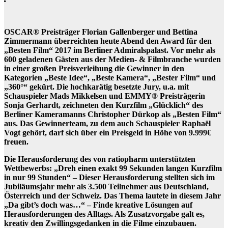
OSCAR® Preisträger Florian Gallenberger und Bettina
Zimmermann überreichten heute Abend den Award für den
„Besten Film“ 2017 im Berliner Admiralspalast. Vor mehr als
600 geladenen Gästen aus der Medien- & Filmbranche wurden
in einer großen Preisverleihung die Gewinner in den
Kategorien „Beste Idee“, „Beste Kamera“, „Bester Film“ und
„360°“ gekürt. Die hochkarätig besetzte Jury, u.a. mit
Schauspieler Mads Mikkelsen und EMMY® Preisträgerin
Sonja Gerhardt, zeichneten den Kurzfilm „Glücklich“ des
Berliner Kameramanns Christopher Dürkop als „Besten Film“
aus. Das Gewinnerteam, zu dem auch Schauspieler Raphaël
Vogt gehört, darf sich über ein Preisgeld in Höhe von 9.999€
freuen.
Die Herausforderung des von ratiopharm unterstützten
Wettbewerbs: „Dreh einen exakt 99 Sekunden langen Kurzfilm
in nur 99 Stunden“ – Dieser Herausforderung stellten sich im
Jubiläumsjahr mehr als 3.500 Teilnehmer aus Deutschland,
Österreich und der Schweiz. Das Thema lautete in diesem Jahr
„Da gibt’s doch was…“ – Finde kreative Lösungen auf
Herausforderungen des Alltags. Als Zusatzvorgabe galt es,
kreativ den Zwillingsgedanken in die Filme einzubauen.