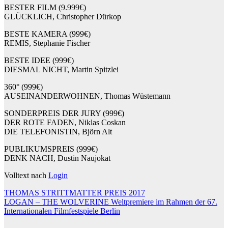
BESTER FILM (9.999€)
GLÜCKLICH, Christopher Dürkop
BESTE KAMERA (999€)
REMIS, Stephanie Fischer
BESTE IDEE (999€)
DIESMAL NICHT, Martin Spitzlei
360° (999€)
AUSEINANDERWOHNEN, Thomas Wüstemann
SONDERPREIS DER JURY (999€)
DER ROTE FADEN, Niklas Coskan
DIE TELEFONISTIN, Björn Alt
PUBLIKUMSPREIS (999€)
DENK NACH, Dustin Naujokat
Volltext nach
Login
Beitragsnavigation
THOMAS STRITTMATTER PREIS 2017
LOGAN – THE WOLVERINE Weltpremiere im Rahmen der 67.
Internationalen Filmfestspiele Berlin