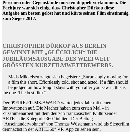
Personen oder Gegenstände mussten doppelt vorkommen. Die
Fachjury war sich einig, dass Christopher Dürkop diese
Aufgabe am besten gelöst hat und kürte seinen Film einstimmig
zum Sieger 2017.
CHRISTOPHER DÜRKOP AUS BERLIN
GEWINNT MIT „GLÜCKLICH“ DIE
JUBILÄUMSAUSGABE DES WELTWEIT
GRÖSSTEN KURZFILMWETTBEWERBS.
Mads Mikkelsen zeigte sich begeistert: „Surprisingly moving for
a film this short. Effortlessly told, shot and acted. If a film should
be judged on how long it stays with you after you saw it, this is
the one. The best film.“
Der 99FIRE-FILMS-AWARD wartet jedes Jahr mit neuen
Innovationen auf. Die Macher haben zum ersten Mal – in
Zusammenarbeit mit dem deutsch-französischen Kultursender
ARTE – die Kategorie 360° initiiert. Der Beitrag
„Auseinanderwohnen“ von Thomas Wüstemann wird als Siegerfilm
demnächst in der ARTE360° VR-App zu sehen sein.