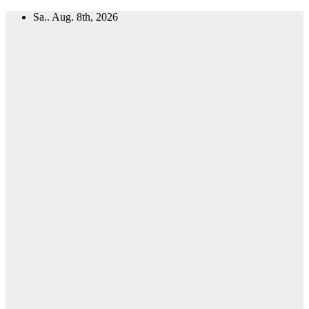
Zum
Sa.. Aug. 8th, 2026
Inhalt
springen