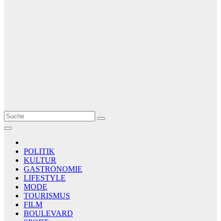
Le Matin
AGENCE DE PRESSE
POLITIK
KULTUR
GASTRONOMIE
LIFESTYLE
MODE
TOURISMUS
FILM
BOULEVARD