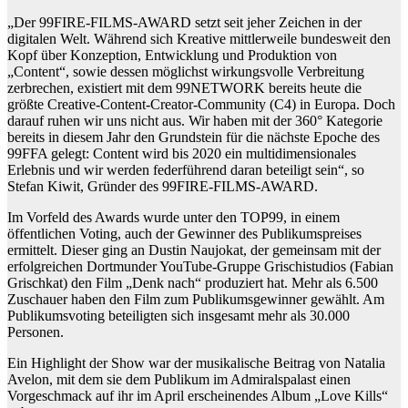
„Der 99FIRE-FILMS-AWARD setzt seit jeher Zeichen in der
digitalen Welt. Während sich Kreative mittlerweile bundesweit den
Kopf über Konzeption, Entwicklung und Produktion von
„Content“, sowie dessen möglichst wirkungsvolle Verbreitung
zerbrechen, existiert mit dem 99NETWORK bereits heute die
größte Creative-Content-Creator-Community (C4) in Europa. Doch
darauf ruhen wir uns nicht aus. Wir haben mit der 360° Kategorie
bereits in diesem Jahr den Grundstein für die nächste Epoche des
99FFA gelegt: Content wird bis 2020 ein multidimensionales
Erlebnis und wir werden federführend daran beteiligt sein“, so
Stefan Kiwit, Gründer des 99FIRE-FILMS-AWARD.
Im Vorfeld des Awards wurde unter den TOP99, in einem
öffentlichen Voting, auch der Gewinner des Publikumspreises
ermittelt. Dieser ging an Dustin Naujokat, der gemeinsam mit der
erfolgreichen Dortmunder YouTube-Gruppe Grischistudios (Fabian
Grischkat) den Film „Denk nach“ produziert hat. Mehr als 6.500
Zuschauer haben den Film zum Publikumsgewinner gewählt. Am
Publikumsvoting beteiligten sich insgesamt mehr als 30.000
Personen.
Ein Highlight der Show war der musikalische Beitrag von Natalia
Avelon, mit dem sie dem Publikum im Admiralspalast einen
Vorgeschmack auf ihr im April erscheinendes Album „Love Kills“