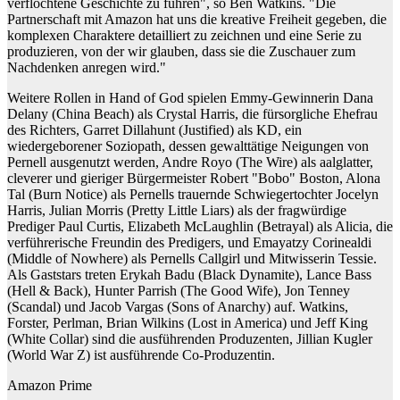
verflochtene Geschichte zu führen", so Ben Watkins. "Die
Partnerschaft mit Amazon hat uns die kreative Freiheit gegeben, die
komplexen Charaktere detailliert zu zeichnen und eine Serie zu
produzieren, von der wir glauben, dass sie die Zuschauer zum
Nachdenken anregen wird."
Weitere Rollen in Hand of God spielen Emmy-Gewinnerin Dana
Delany (China Beach) als Crystal Harris, die fürsorgliche Ehefrau
des Richters, Garret Dillahunt (Justified) als KD, ein
wiedergeborener Soziopath, dessen gewalttätige Neigungen von
Pernell ausgenutzt werden, Andre Royo (The Wire) als aalglatter,
cleverer und gieriger Bürgermeister Robert "Bobo" Boston, Alona
Tal (Burn Notice) als Pernells trauernde Schwiegertochter Jocelyn
Harris, Julian Morris (Pretty Little Liars) als der fragwürdige
Prediger Paul Curtis, Elizabeth McLaughlin (Betrayal) als Alicia, die
verführerische Freundin des Predigers, und Emayatzy Corinealdi
(Middle of Nowhere) als Pernells Callgirl und Mitwisserin Tessie.
Als Gaststars treten Erykah Badu (Black Dynamite), Lance Bass
(Hell & Back), Hunter Parrish (The Good Wife), Jon Tenney
(Scandal) und Jacob Vargas (Sons of Anarchy) auf. Watkins,
Forster, Perlman, Brian Wilkins (Lost in America) und Jeff King
(White Collar) sind die ausführenden Produzenten, Jillian Kugler
(World War Z) ist ausführende Co-Produzentin.
Amazon Prime