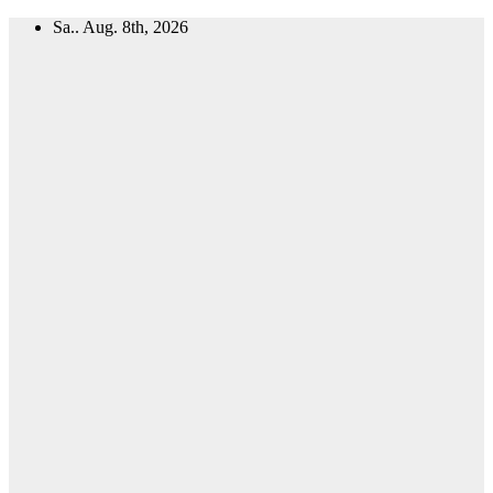
Zum
Sa.. Aug. 8th, 2026
Inhalt
springen