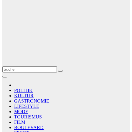
Le Matin
AGENCE DE PRESSE
POLITIK
KULTUR
GASTRONOMIE
LIFESTYLE
MODE
TOURISMUS
FILM
BOULEVARD