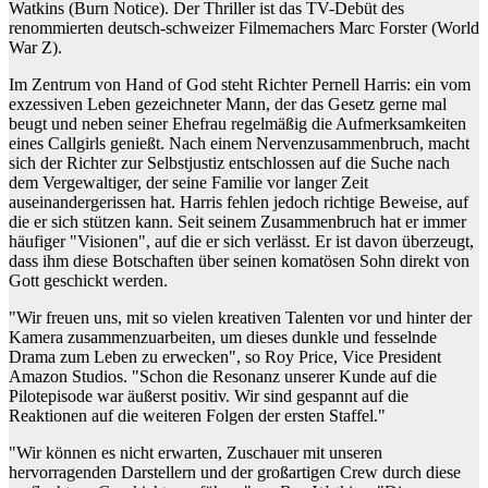
Watkins (Burn Notice). Der Thriller ist das TV-Debüt des
renommierten deutsch-schweizer Filmemachers Marc Forster (World
War Z).
Im Zentrum von Hand of God steht Richter Pernell Harris: ein vom
exzessiven Leben gezeichneter Mann, der das Gesetz gerne mal
beugt und neben seiner Ehefrau regelmäßig die Aufmerksamkeiten
eines Callgirls genießt. Nach einem Nervenzusammenbruch, macht
sich der Richter zur Selbstjustiz entschlossen auf die Suche nach
dem Vergewaltiger, der seine Familie vor langer Zeit
auseinandergerissen hat. Harris fehlen jedoch richtige Beweise, auf
die er sich stützen kann. Seit seinem Zusammenbruch hat er immer
häufiger "Visionen", auf die er sich verlässt. Er ist davon überzeugt,
dass ihm diese Botschaften über seinen komatösen Sohn direkt von
Gott geschickt werden.
"Wir freuen uns, mit so vielen kreativen Talenten vor und hinter der
Kamera zusammenzuarbeiten, um dieses dunkle und fesselnde
Drama zum Leben zu erwecken", so Roy Price, Vice President
Amazon Studios. "Schon die Resonanz unserer Kunde auf die
Pilotepisode war äußerst positiv. Wir sind gespannt auf die
Reaktionen auf die weiteren Folgen der ersten Staffel."
"Wir können es nicht erwarten, Zuschauer mit unseren
hervorragenden Darstellern und der großartigen Crew durch diese