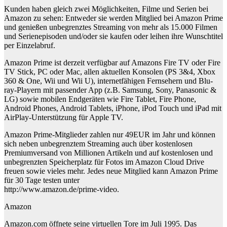
Kunden haben gleich zwei Möglichkeiten, Filme und Serien bei
Amazon zu sehen: Entweder sie werden Mitglied bei Amazon Prime
und genießen unbegrenztes Streaming von mehr als 15.000 Filmen
und Serienepisoden und/oder sie kaufen oder leihen ihre Wunschtitel
per Einzelabruf.
Amazon Prime ist derzeit verfügbar auf Amazons Fire TV oder Fire
TV Stick, PC oder Mac, allen aktuellen Konsolen (PS 3&4, Xbox
360 & One, Wii und Wii U), internetfähigen Fernsehern und Blu-
ray-Playern mit passender App (z.B. Samsung, Sony, Panasonic &
LG) sowie mobilen Endgeräten wie Fire Tablet, Fire Phone,
Android Phones, Android Tablets, iPhone, iPod Touch und iPad mit
AirPlay-Unterstützung für Apple TV.
Amazon Prime-Mitglieder zahlen nur 49EUR im Jahr und können
sich neben unbegrenztem Streaming auch über kostenlosen
Premiumversand von Millionen Artikeln und auf kostenlosen und
unbegrenzten Speicherplatz für Fotos im Amazon Cloud Drive
freuen sowie vieles mehr. Jedes neue Mitglied kann Amazon Prime
für 30 Tage testen unter
http://www.amazon.de/prime-video.
Amazon
Amazon.com öffnete seine virtuellen Tore im Juli 1995. Das