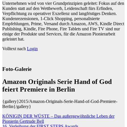
Unternehmen wird von vier Grundprinzipien geleitet: Fokus auf den
Kunden statt auf den Wettbewerb, Leidenschaft fürs Erfinden,
Verpflichtung zu operativer Exzellenz und langfristiges Denken.
Kundenrezensionen, 1-Click Shopping, personalisierte
Empfehlungen, Prime, Versand durch Amazon, AWS, Kindle Direct
Publishing, Kindle, Fire Phone, Fire Tablets und Fire TV sind nur
einige der Produkte und Services, für die Amazon Pionierarbeit
geleistet hat.
Volltext nach
Login
Foto-Galerie
Amazon Originals Serie Hand of God
feiert Premiere in Berlin
{gallery}2015/Amazon-Originals-Serie-Hand-of-God-Premiere-
Berlin{/gallery}
Beitragsnavigation
KÖNIGIN DER WÜSTE – Das außergewöhnliche Leben der
Pionierin Gertrude Bell
16. Verleihung der FIRST STEPS Awards