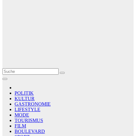
Le Matin
AGENCE DE PRESSE
POLITIK
KULTUR
GASTRONOMIE
LIFESTYLE
MODE
TOURISMUS
FILM
BOULEVARD