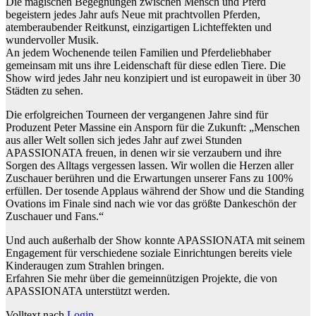
Die magischen Begegnungen zwischen Mensch und Pferd
begeistern jedes Jahr aufs Neue mit prachtvollen Pferden,
atemberaubender Reitkunst, einzigartigen Lichteffekten und
wundervoller Musik.
An jedem Wochenende teilen Familien und Pferdeliebhaber
gemeinsam mit uns ihre Leidenschaft für diese edlen Tiere. Die
Show wird jedes Jahr neu konzipiert und ist europaweit in über 30
Städten zu sehen.
Die erfolgreichen Tourneen der vergangenen Jahre sind für
Produzent Peter Massine ein Ansporn für die Zukunft: „Menschen
aus aller Welt sollen sich jedes Jahr auf zwei Stunden
APASSIONATA freuen, in denen wir sie verzaubern und ihre
Sorgen des Alltags vergessen lassen. Wir wollen die Herzen aller
Zuschauer berühren und die Erwartungen unserer Fans zu 100%
erfüllen. Der tosende Applaus während der Show und die Standing
Ovations im Finale sind nach wie vor das größte Dankeschön der
Zuschauer und Fans.“
Und auch außerhalb der Show konnte APASSIONATA mit seinem
Engagement für verschiedene soziale Einrichtungen bereits viele
Kinderaugen zum Strahlen bringen.
Erfahren Sie mehr über die gemeinnützigen Projekte, die von
APASSIONATA unterstützt werden.
Volltext nach
Login