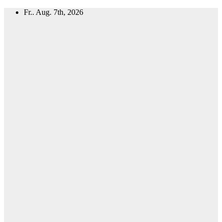
Zum
Fr.. Aug. 7th, 2026
Inhalt
springen