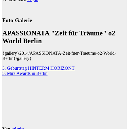
Foto-Galerie
APASSIONATA "Zeit für Träume" o2
World Berlin
{gallery}2014/APASSIONATA-Zeit-fuer-Traeume-o2-World-
Berlin{/gallery}
Beitragsnavigation
3. Geburtstag HINTERM HORIZONT
5. Mira Awards in Berlin
Von
admin