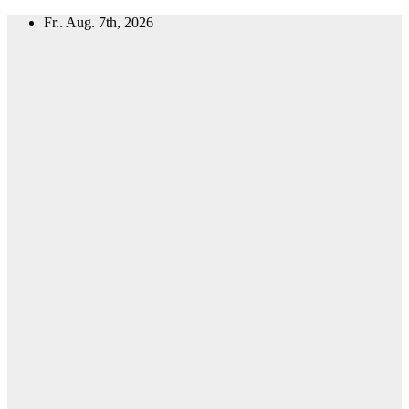
Zum
Fr.. Aug. 7th, 2026
Inhalt
springen