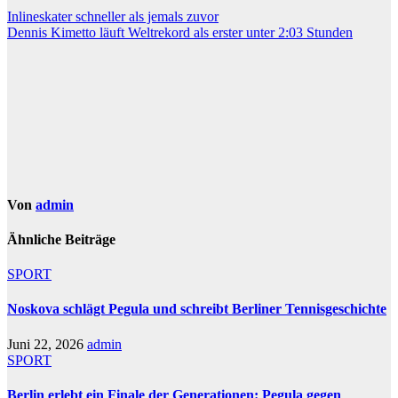
Beitragsnavigation
Inlineskater schneller als jemals zuvor
Dennis Kimetto läuft Weltrekord als erster unter 2:03 Stunden
Von
admin
Ähnliche Beiträge
SPORT
Noskova schlägt Pegula und schreibt Berliner Tennisgeschichte
Juni 22, 2026
admin
SPORT
Berlin erlebt ein Finale der Generationen: Pegula gegen