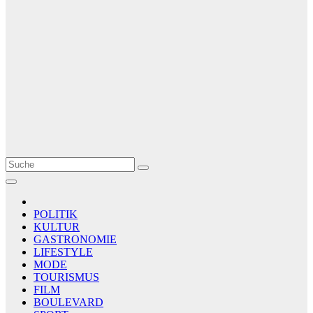
Le Matin
AGENCE DE PRESSE
POLITIK
KULTUR
GASTRONOMIE
LIFESTYLE
MODE
TOURISMUS
FILM
BOULEVARD