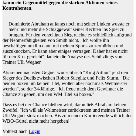
kaum ein Gegenmittel gegen die starken Aktionen seines
Kontrahenten.
Dominierte Abraham anfangs noch mit seiner Linken wusste er
mehr und mehr die Schlaggewalt seiner Rechten ins Spiel zu
bringen. Für den vorzeitigen Sieg reichte es schließlich aufgrund
der Nehmerfähigkeiten von Smith nicht. "Ich wollte ihn
beschäftigen um ihn dann mit meinen Spurts zu zermürben und
auszuknocken. Er kann aber einiges vertragen. Daher hat es nicht
für den K.o. gereicht", lautete die Analyse des Schützlings von
Trainer Ulli Wegner.
Als seinen nächsten Gegner wünscht sich "King Arthur" jetzt den
Sieger des Duells zwischen Robert Stieglitz und Felix Sturm. "Die
beiden boxen um keinen Titel, wollen aber nochmals Weltmeister
werden", so der 34-Jährige. "Ich freue mich dem Gewinner die
Chance zu geben, um den WM-Titel zu boxen."
Dass es bei der Chance bleiben wird, daran ließ Abraham keinen
Zweifel. "Ich will als Weltmeister zurücktreten und meinen Trainer
Ulli Wegner stolz machen. Bis zu meinem Karriereende will ich den
WBO-Gürtel nicht mehr hergeben!"
Volltext nach
Login