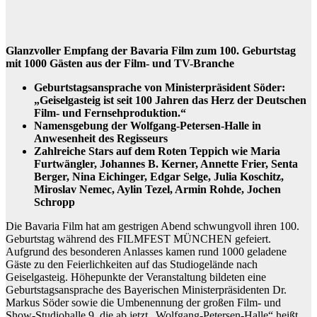
Glanzvoller Empfang der Bavaria Film zum 100. Geburtstag
mit 1000 Gästen aus der Film- und TV-Branche
Geburtstagsansprache von Ministerpräsident Söder:
„Geiselgasteig ist seit 100 Jahren das Herz der Deutschen
Film- und Fernsehproduktion.“
Namensgebung der Wolfgang-Petersen-Halle in
Anwesenheit des Regisseurs
Zahlreiche Stars auf dem Roten Teppich wie Maria
Furtwängler, Johannes B. Kerner, Annette Frier, Senta
Berger, Nina Eichinger, Edgar Selge, Julia Koschitz,
Miroslav Nemec, Aylin Tezel, Armin Rohde, Jochen
Schropp
Die Bavaria Film hat am gestrigen Abend schwungvoll ihren 100.
Geburtstag während des FILMFEST MÜNCHEN gefeiert.
Aufgrund des besonderen Anlasses kamen rund 1000 geladene
Gäste zu den Feierlichkeiten auf das Studiogelände nach
Geiselgasteig. Höhepunkte der Veranstaltung bildeten eine
Geburtstagsansprache des Bayerischen Ministerpräsidenten Dr.
Markus Söder sowie die Umbenennung der großen Film- und
Show-Studiohalle 9, die ab jetzt „Wolfgang-Petersen-Halle“ heißt.