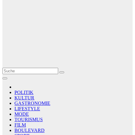
Le Matin
AGENCE DE PRESSE
POLITIK
KULTUR
GASTRONOMIE
LIFESTYLE
MODE
TOURISMUS
FILM
BOULEVARD