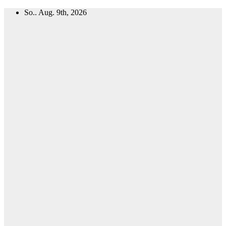
Zum
So.. Aug. 9th, 2026
Inhalt
springen