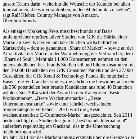
unsere Teams darin, weiterhin die Wünsche der Kunden bei allen
Innovationen, die wir vorantreiben, in den Mittelpunkt zu stellen“,
sagt Ralf Kleber, Country Manager von Amazon.
Über best brands
Als einziger Marketing-Preis misst best brands auf Basis
umfangreicher repräsentativer Studien von GfK die Stärke einer
Marke an zwei Kriterien: am tatsächlichen wirtschaftlichen
Markterfolg – dem so genannten „Share of Market“ – sowie an der
Attraktivität der Marke in der Wahrnehmung der Verbraucher, dem
„Share of Soul“. Mehr als 14.000 Konsumenten nehmen an den
unterschiedlichen best brands Studien teil und bilden zusammen mit
den 30.000 Haushalten der GfK Consumer Panels und den 27.000
Geschäften der GfK Retail & Technology Panels die empirische
Basis – die Verbraucher sind es, die jährlich die Gewinner aus mehr
als 350 potentiellen best brands Kandidaten aus rund 40 Branchen
wählen. Seit 2004 wird der Award in den Kategorien „Beste
Produktmarke“, „Beste Wachstumsmarke“, „Beste
Unternehmensmarke“ sowie einer jährlich wechselnden
Sonderkategorie verliehen – 2016 wird die „Beste
wachstumsstärkste E-Commerce-Marke“ ausgezeichnet. Seit 2014
berücksichtigt das Studiendesign mit „best brands International“
außerdem regelmäßig ein Gastland, das in die Untersuchung
miteinbezogen wird.
Im Jahr 2014 trat das Markenranking erstmals über die Grenzen der