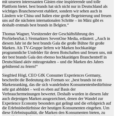
mit unseren interessanten Gästen eine inspirierende und tolle
Plattform bietet. best brands hat sich nicht nur in Deutschland als
wichtiges Branchenevent etabliert, sondern wir sehen auch in
Ländern wie China und Italien eine große Begeisterung und freuen
uns auf die nächsten internationalen Schritte – im März gibt es
deshalb erstmals best brands in Belgien.“
Thomas Wagner, Vorsitzender der Geschäftsführung des
ProSiebenSat.1-Vermarkters SevenOne Media, erläutert: „Auch in
diesem Jahr ist die best brands Gala die große Bühne für große
Marken. Als TV-Gruppe liefern wir Marken hochkarätige
programmliche Umfelder für deren Botschaften und freuen uns, mit
der best brands Gala den ebenso hochkarätigen Branchentreff in
Deutschland aktiv mitzugestalten – und die Marken des Jahres
gebührend zu feiern!“
Siegfried Högl, CEO GfK Consumer Experiences Germany,
beschreibt die Bedeutung des Formats so: „best brands ist ein
Markenranking, das die sich wandelnden Konsumentenbedürfnisse
sehr gut abbildet – weil es eben auf Basis der
Verbrauchermeinungen bewertet. Deshalb wurden in diesem Jahr
auch diejenigen Marken ausgezeichnet, denen der Wandel zur
Experience Economy besonders gut gelingt und die erfolgreich auf
die Erlebnisbedürfnisse der heutigen Konsumenten eingehen. Um
diese Erlebnisqualität, die Marken den Konsumenten bieten, zu