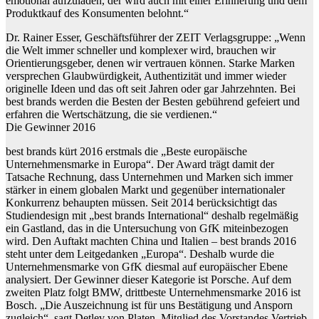
emotional aufzuladen, der wird auch mit einer Erinnerung und dem
Produktkauf des Konsumenten belohnt.“
Dr. Rainer Esser, Geschäftsführer der ZEIT Verlagsgruppe: „Wenn
die Welt immer schneller und komplexer wird, brauchen wir
Orientierungsgeber, denen wir vertrauen können. Starke Marken
versprechen Glaubwürdigkeit, Authentizität und immer wieder
originelle Ideen und das oft seit Jahren oder gar Jahrzehnten. Bei
best brands werden die Besten der Besten gebührend gefeiert und
erfahren die Wertschätzung, die sie verdienen.“
Die Gewinner 2016
best brands kürt 2016 erstmals die „Beste europäische
Unternehmensmarke in Europa“. Der Award trägt damit der
Tatsache Rechnung, dass Unternehmen und Marken sich immer
stärker in einem globalen Markt und gegenüber internationaler
Konkurrenz behaupten müssen. Seit 2014 berücksichtigt das
Studiendesign mit „best brands International“ deshalb regelmäßig
ein Gastland, das in die Untersuchung von GfK miteinbezogen
wird. Den Auftakt machten China und Italien – best brands 2016
steht unter dem Leitgedanken „Europa“. Deshalb wurde die
Unternehmensmarke von GfK diesmal auf europäischer Ebene
analysiert. Der Gewinner dieser Kategorie ist Porsche. Auf dem
zweiten Platz folgt BMW, drittbeste Unternehmensmarke 2016 ist
Bosch. „Die Auszeichnung ist für uns Bestätigung und Ansporn
zugleich“, sagt Detlev von Platen, Mitglied des Vorstandes Vertrieb