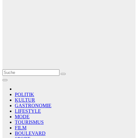
Le Matin
AGENCE DE PRESSE
POLITIK
KULTUR
GASTRONOMIE
LIFESTYLE
MODE
TOURISMUS
FILM
BOULEVARD