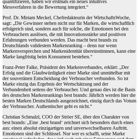
quantifizieren, haben wir erstmals ein neues intuitives
Messverfahren in die Bewertung integriert.“
Prof. Dr. Miriam Meckel, Chefredakteurin der WirtschaftsWoche,
sagt: „Die Gewinner stehen nicht nur für Marken, die wirtschaftlich
erfolgreich sind, sondern auch für solche, die Emotionen bei den
Verbrauchern auslösen, die mit Innovationsstärke und positiven
Erfahrungen verbunden werden. Das macht best brands zu
Deutschlands validestem Markenranking – denn nur wenn
Markenversprechen und Markenidentität übereinstimmen, kann eine
Marke langfristig beim Konsument bestehen.“
Franz-Peter Falke, Präsident des Markenverbandes, erklärt: „Der
Erfolg und die Glaubwürdigkeit einer Marke sind unmittelbar mit
der souveränen Entscheidung der Verbraucher verbunden. So ist
Marke einzig das Ergebnis der Wertschätzung und der
Verbundenheit seitens der Verbraucher. Und genau dies ist die Basis
des deutschen Markenrankings best brands: Jährlich werden hier die
besten Marken Deutschlands ausgezeichnet, einzig durch das Votum
der Verbraucher. Authentischer geht es nicht.“
Christian Schmalzl, COO der Ströer SE, über den Charakter von
best brands: „Eine ‚best brand‘ zeichnet sich besonders durch eines
aus: einen absolut einzigartigen und unverwechselbaren Auftritt.
Emotionen sind der Schlüssel. Nur wer es schafft, seine Marke