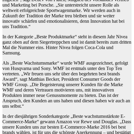
und Marketing bei Porsche. „Sie unterstreicht unsere Rolle als
weltweit erfolgreichste Sportwagenmarke. Wir werden auch in
Zukunft der Tradition der Marke treu bleiben und sie weiter
innovativ schärfen und emotionalisieren, denn Innovation hat bei
uns Tradition.“
In der Kategorie „Beste Produktmarke“ steht in diesem Jahr Nivea
ganz oben auf dem Siegertreppchen und ist damit bereits zum dritten
Mal die Nummer eins. Hinter Nivea folgen Coca-Cola und
Samsung.
Als „Beste Wachstumsmarke“ wurde WMF ausgezeichnet, gefolgt
von Husqvarna und Sony. WMF ist erstmals unter den Top Ten
vertreten. „Wir freuen uns sehr über den begehrten best brands
Award“, sagt Matthias Becker, President Consumer Goods der
WMF Group. „Die Begeisterung unserer Kunden für die Marke
WMF und deren Vertrauen motivieren uns, mit innovativen
Produkten immer neue Genussmomente zu bieten. Das ist der
Anspruch, den Kunden an uns haben und diesen haben wir auch an
uns selbst.“
In der diesjährigen Sonderkategorie „Beste wachstumsstärkste E-
Commerce-Marke“ gewann Amazon vor Rewe und Douglas. „Dass
unsere Kunden uns zur besten E-Commerce-Marke 2016 bei best
brands wählen, ist für uns die schönste Anerkennung – und bestätigt